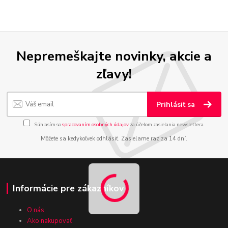
Nepremeškajte novinky, akcie a
zľavy!
Prihlásiť sa
Súhlasím so
spracovaním osobných údajov
za účelom zasielania newslettera.
Môžete sa kedykoľvek odhlásiť. Zasielame raz za 14 dní.
Informácie pre zákazníkov
O nás
Ako nakupovať