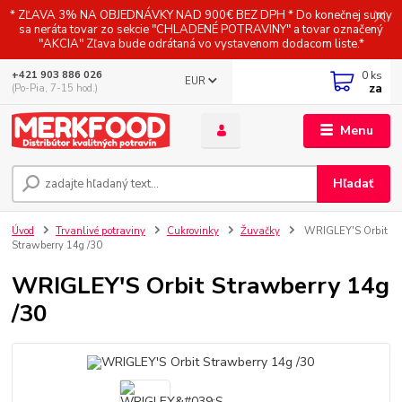
* ZĽAVA 3% NA OBJEDNÁVKY NAD 900€ BEZ DPH * Do konečnej sumy
sa neráta tovar zo sekcie "CHLADENÉ POTRAVINY" a tovar označený
"AKCIA" Zľava bude odrátaná vo vystavenom dodacom liste.*
0
ks
+421 903 886 026
EUR
za
(Po-Pia, 7-15 hod.)
Menu
Hľadať
Úvod
Trvanlivé potraviny
Cukrovinky
Žuvačky
WRIGLEY'S Orbit
Strawberry 14g /30
WRIGLEY'S Orbit Strawberry 14g
/30