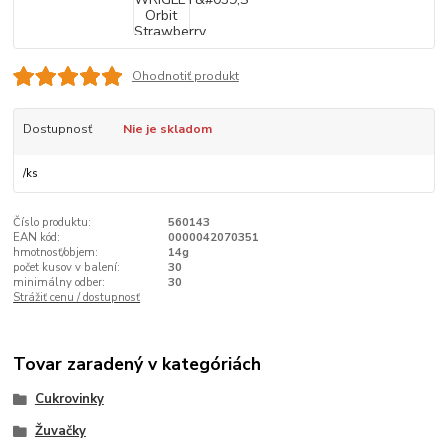
Ohodnotiť produkt
Dostupnosť
Nie je skladom
/
ks
Číslo produktu:
560143
EAN kód:
0000042070351
hmotnosť/objem:
14g
počet kusov v balení:
30
minimálny odber:
30
Strážiť cenu / dostupnosť
Tovar zaradený v kategóriách
Cukrovinky
Žuvačky