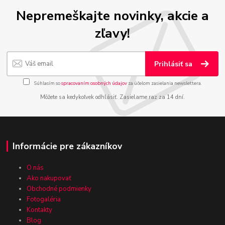
Nepremeškajte novinky, akcie a
zľavy!
Prihlásiť sa
Súhlasím so
spracovaním osobných údajov
za účelom zasielania newslettera.
Môžete sa kedykoľvek odhlásiť. Zasielame raz za 14 dní.
Informácie pre zákazníkov
O nás
Ako nakupovať
Obchodné podmienky
Fotogaléria
Kontakty
Blog