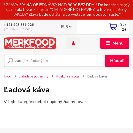
* ZĽAVA 3% NA OBJEDNÁVKY NAD 900€ BEZ DPH * Do konečnej sumy
sa neráta tovar zo sekcie "CHLADENÉ POTRAVINY" a tovar označený
"AKCIA" Zľava bude odrátaná vo vystavenom dodacom liste.*
0
ks
+421 903 886 026
EUR
za
(Po-Pia, 7-15 hod.)
Menu
Hľadať
Úvod
Chladené potraviny
Mlieko a nápoje
Ľadová káva
Ľadová káva
V tejto kategórii nebol nájdený žiadny tovar.