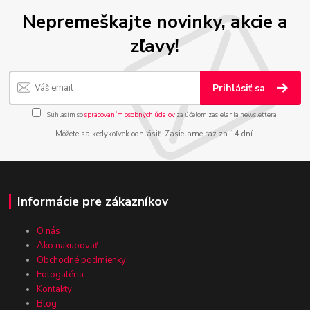
Nepremeškajte novinky, akcie a
zľavy!
Prihlásiť sa
Súhlasím so
spracovaním osobných údajov
za účelom zasielania newslettera.
Môžete sa kedykoľvek odhlásiť. Zasielame raz za 14 dní.
Informácie pre zákazníkov
O nás
Ako nakupovať
Obchodné podmienky
Fotogaléria
Kontakty
Blog