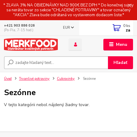
* ZĽAVA 3% NA OBJEDNÁVKY NAD 900€ BEZ DPH * Do konečnej sumy
sa neráta tovar zo sekcie "CHLADENÉ POTRAVINY" a tovar označený
"AKCIA" Zľava bude odrátaná vo vystavenom dodacom liste.*
0
ks
+421 903 886 026
EUR
za
(Po-Pia, 7-15 hod.)
Menu
Hľadať
Úvod
Trvanlivé potraviny
Cukrovinky
Sezónne
Sezónne
V tejto kategórii nebol nájdený žiadny tovar.