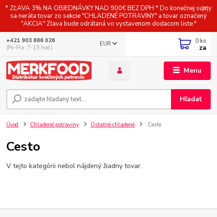
* ZĽAVA 3% NA OBJEDNÁVKY NAD 900€ BEZ DPH * Do konečnej sumy
sa neráta tovar zo sekcie "CHLADENÉ POTRAVINY" a tovar označený
"AKCIA" Zľava bude odrátaná vo vystavenom dodacom liste.*
0
ks
+421 903 886 026
EUR
za
(Po-Pia, 7-15 hod.)
Menu
Hľadať
Úvod
Chladené potraviny
Ostatné chladené
Cesto
Cesto
V tejto kategórii nebol nájdený žiadny tovar.