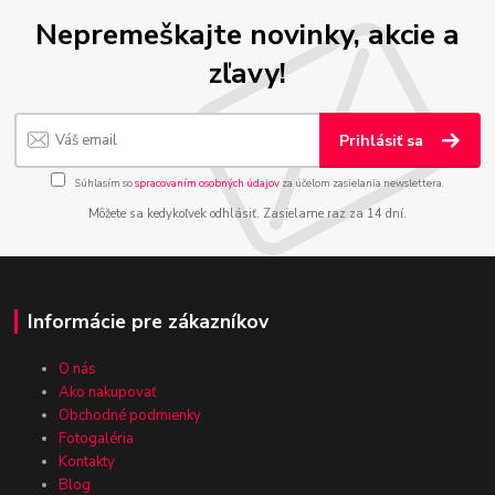
Nepremeškajte novinky, akcie a
zľavy!
Prihlásiť sa
Súhlasím so
spracovaním osobných údajov
za účelom zasielania newslettera.
Môžete sa kedykoľvek odhlásiť. Zasielame raz za 14 dní.
Informácie pre zákazníkov
O nás
Ako nakupovať
Obchodné podmienky
Fotogaléria
Kontakty
Blog