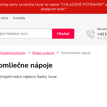
j sumy sa neráta tovar zo sekcie "CHLADENÉ POTRAVINY" a t
dodacom liste.*
 akcie
Kontakty
Neviet
Hľadať
+421
(Po-Pi
hladené potraviny
Mlieko a nápoje
Kyslomliečne nápoje
omliečne nápoje
ategórii nebol nájdený žiadny tovar.