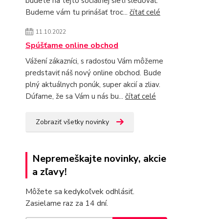
budete na tejto sociálnej sieti sledovať.
Budeme vám tu prinášať troc...
čítať celé
11.10.2022
Spúšťame online obchod
Vážení zákazníci, s radosťou Vám môžeme
predstaviť náš nový online obchod. Bude
plný aktuálnych ponúk, super akcií a zliav.
Dúfame, že sa Vám u nás bu...
čítať celé
Zobraziť všetky novinky
Nepremeškajte novinky, akcie
a zľavy!
Môžete sa kedykoľvek odhlásiť.
Zasielame raz za 14 dní.