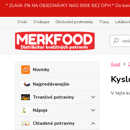
* ZĽAVA 3% NA OBJEDNÁVKY NAD 900€ BEZ DPH * Do konečne
O nás
O nákupe
Obchodné podmienky
Trasy
Letákové
Úvod
C
Novinky
Kysl
Najpredávanejšie
V tejto k
Trvanlivé potraviny
Nápoje
Chladené potraviny