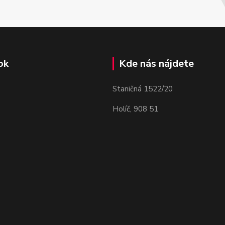
ok
Kde nás nájdete
Staničná 1522/20
Holíč, 908 51