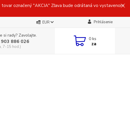
ovar označený "AKCIA" Zľava bude odrátaná vo vystavenom
Prihlásenie
EUR
e si rady? Zavolajte.
0
ks
 903 886 026
za
a, 7-15 hod.)