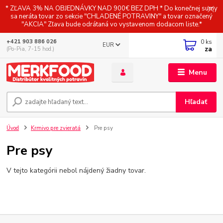
* ZĽAVA 3% NA OBJEDNÁVKY NAD 900€ BEZ DPH * Do konečnej sumy
sa neráta tovar zo sekcie "CHLADENÉ POTRAVINY" a tovar označený
"AKCIA" Zľava bude odrátaná vo vystavenom dodacom liste.*
0
ks
+421 903 886 026
EUR
za
(Po-Pia, 7-15 hod.)
Menu
Hľadať
Úvod
Krmivo pre zvieratá
Pre psy
Pre psy
V tejto kategórii nebol nájdený žiadny tovar.