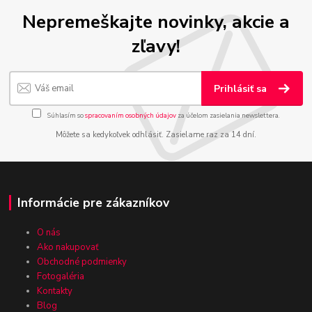
Nepremeškajte novinky, akcie a
zľavy!
Prihlásiť sa
Súhlasím so
spracovaním osobných údajov
za účelom zasielania newslettera.
Môžete sa kedykoľvek odhlásiť. Zasielame raz za 14 dní.
Informácie pre zákazníkov
O nás
Ako nakupovať
Obchodné podmienky
Fotogaléria
Kontakty
Blog