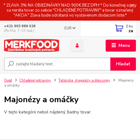
* ZĽAVA 3% NA OBJEDNÁVKY NAD 900€ BEZ DPH * Do konečnej sumy
sa neráta tovar zo sekcie "CHLADENÉ POTRAVINY" a tovar označený
"AKCIA" Zľava bude odrátaná vo vystavenom dodacom liste.*
0
ks
+421 903 886 026
EUR
za
(Po-Pia, 7-15 hod.)
Menu
Hľadať
Úvod
Chladené potraviny
Tatárska, majonézy a dressingy
Majonézy
a omáčky
Majonézy a omáčky
V tejto kategórii nebol nájdený žiadny tovar.