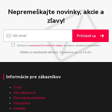
Nepremeškajte novinky, akcie a
zľavy!
Prihlásiť sa
Súhlasím so
spracovaním osobných údajov
za účelom zasielania newslettera.
Môžete sa kedykoľvek odhlásiť. Zasielame raz za 14 dní.
Informácie pre zákazníkov
O nás
Ako nakupovať
Obchodné podmienky
Fotogaléria
Kontakty