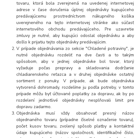
tovaru, ktorá bola zverejnená na uvedenej internetovej
adrese v čase doručenia úplnej objednávky kupujúceho
predávajúcemu prostredníctvom nákupného košíka
uverejneného na tejto internetovej stránke ako súčasť
internetového obchodu predávajúceho
.
Pre uzavretie
zmluvy je nutné, aby kupujúci odoslal objednávku a aby
došlo k prijatiu tejto objednávky predávajúcim.
V prípade objednávania zo sekcie "Chladené potraviny", je
nutné objednávku rozdeliť na dve časti a to takým
spôsobom, aby v jednej objednávke bol tovar, ktorý
vyžaduje počas prepravy a skladovania dodržanie
chladiarenskeho reťazca a v druhej objednávke ostatný
sortiment z ponuky. V prípade, ak bude objednávka
vytvorená dohromady, rozdelíme ju podľa potreby, v tomto
prípade môžu byť účtované poplatky za dopravu, ak by po
rozdelení jednotlivé objednávky nesplňovali limit pre
dopravu zadarmo.
Objednávka musí vždy obsahovať presný názov
objednaného tovaru (prípadne číselné označenie tovaru),
počet kusov tovaru, zvolený spôsob platby a kontaktné
údaje kupujúceho (názov spoločnosti, identifikačné číslo,