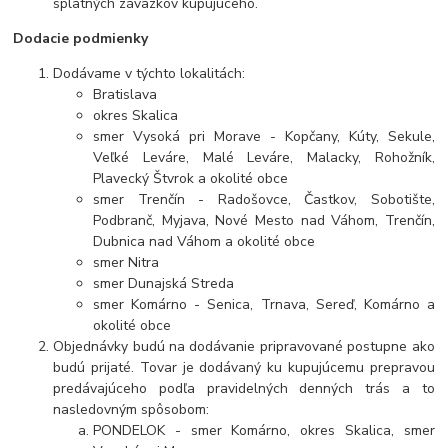
splatných záväzkov kupujúceho.
Dodacie podmienky
Dodávame v týchto lokalitách:
Bratislava
okres Skalica
smer Vysoká pri Morave - Kopčany, Kúty, Sekule,
Veľké Leváre, Malé Leváre, Malacky, Rohožník,
Plavecký Štvrok a okolité obce
smer Trenčín - Radošovce, Častkov, Sobotište,
Podbranč, Myjava, Nové Mesto nad Váhom, Trenčín,
Dubnica nad Váhom a okolité obce
smer Nitra
smer Dunajská Streda
smer Komárno - Senica, Trnava, Sereď, Komárno a
okolité obce
Objednávky budú na dodávanie pripravované postupne ako
budú prijaté. Tovar je dodávaný ku kupujúcemu prepravou
predávajúceho podľa pravidelných denných trás a to
nasledovným spôsobom:
PONDELOK - smer Komárno, okres Skalica, smer