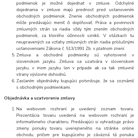
podmienok je možné dojednať v zmluve. Odchylné
dojednania v zmluve majú prednosť pred ustanovením
obchodných podmienok. Znenie obchodných podmienok
môže predávajúci meniť či doplňovať. Práva a povinnosti
zmluvných strán sa riadia vždy tým znením obchodných
podmienok, za ktorého účinnosti vznikli. V otázkach tu
neupravených sa vzťahy zmluvných strán riadia príslušnými
ustanoveniami Zákona č. 513/1991 Zb. v platnom znení.
Zmluva a obchodné podmienky sú vyhotovené v
slovenskom jazyku. Zmluva sa uzatvára v slovenskom
jazyku, v inom jazyku len v prípade ak sa tak zmluvné
strany výslovne dohodnú.
Zaslaním objednávky kupujúci potvrdzuje, že sa zoznámil
s obchodnými podmienkami.
Objednávka a uzatvorenie zmluvy
Na webovom rozhraní je uvedený zoznam tovaru.
Prezentácia tovaru uvedená na webovom rozhraní je
informatívneho charakteru. Predávajúci si vyhradzuje právo
zmeny ponuky tovaru uverejneného na stránke online
obchodu, pričom pre kupujúceho je záväzná tá ponuka