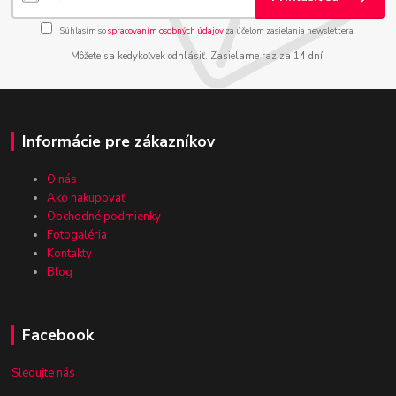
Súhlasím so
spracovaním osobných údajov
za účelom zasielania newslettera.
Môžete sa kedykoľvek odhlásiť. Zasielame raz za 14 dní.
Informácie pre zákazníkov
O nás
Ako nakupovať
Obchodné podmienky
Fotogaléria
Kontakty
Blog
Facebook
Sledujte nás