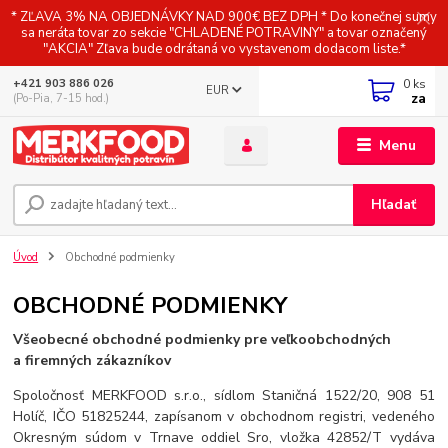
* ZĽAVA 3% NA OBJEDNÁVKY NAD 900€ BEZ DPH * Do konečnej sumy
sa neráta tovar zo sekcie "CHLADENÉ POTRAVINY" a tovar označený
"AKCIA" Zľava bude odrátaná vo vystavenom dodacom liste.*
0
ks
+421 903 886 026
EUR
za
(Po-Pia, 7-15 hod.)
Menu
Hľadať
Úvod
Obchodné podmienky
OBCHODNÉ PODMIENKY
Všeobecné obchodné podmienky pre veľkoobchodných
a firemných zákazníkov
Spoločnosť MERKFOOD s.r.o., sídlom Staničná 1522/20, 908 51
Holíč, IČO 51825244, zapísanom v obchodnom registri, vedeného
Okresným súdom v Trnave oddiel Sro, vložka 42852/T vydáva