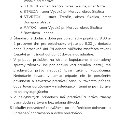
Vysoká pri Morave
UTOROK - smer Trenčín, okres Skalica, smer Nitra
STREDA - smer Vysoká pri Morave, okres Skalica
ŠTVRTOK - smer Trenčín, okres Skalica, smer
Dunajská Streda
PIATOK - smer Vysoká pri Morave, okres Skalica
Bratislava - denne
Štandardná dodacia doba pre objednávky prijaté do 9:00 je
2 pracovné dni, pre objednávky prijaté po 9:00 je dodacia
doba 3 pracovné dni. Pri odbere väčšieho množstva tovaru
(palety) je možnosť dohodnúť dovoz induviduálne.
V prípade prekážok na strane kupujúceho (neuhradený
splatný záväzok, iné pohľadávky voči predávajúcemu), má
predávajúci právo nedodať tovar takému kupujúcemu.
Nedodanie tovaru v tomto prípade nie je porušením
povinností a záväzkov predávajúceho. V takomto prípade
bude tovar doručovaný v nasledujúcom termíne po náprave
zo strany kupujúceho.
V nevyhnutých prípadoch má predávajúci právo zmeny
trasy dodania tovaru bez udania dôvodu.
Lokality neuvedené rozvážame po telefonickom dohovore a
upresnení dopravného a výšky objednávky.