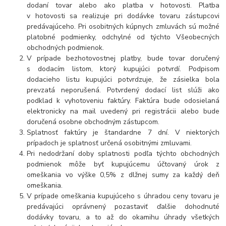
dodaní tovar alebo ako platba v hotovosti. Platba
v hotovosti sa realizuje pri dodávke tovaru zástupcovi
predávajúceho. Pri osobitných kúpnych zmluvách sú možné
platobné podmienky, odchylné od týchto Všeobecných
obchodných podmienok.
V prípade bezhotovostnej platby, bude tovar doručený
s dodacím listom, ktorý kupujúci potvrdí. Podpisom
dodacieho listu kupujúci potvrdzuje, že zásielka bola
prevzatá neporušená. Potvrdený dodací list slúži ako
podklad k vyhotoveniu faktúry. Faktúra bude odosielaná
elektronicky na mail uvedený pri registrácii alebo bude
doručená osobne obchodným zástupcom.
Splatnosť faktúry je štandardne 7 dní. V niektorých
prípadoch je splatnosť určená osobitnými zmluvami.
Pri nedodržaní doby splatnosti podľa týchto obchodných
podmienok môže byť kupujúcemu účtovaný úrok z
omeškania vo výške 0,5% z dlžnej sumy za každý deň
omeškania.
V prípade omeškania kupujúceho s úhradou ceny tovaru je
predávajúci oprávnený pozastaviť ďalšie dohodnuté
dodávky tovaru, a to až do okamihu úhrady všetkých