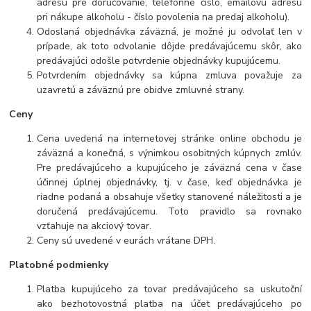
adresu pre doručovanie, telefónne číslo, emailovú adresu
pri nákupe alkoholu - číslo povolenia na predaj alkoholu).
Odoslaná objednávka záväzná, je možné ju odvolať len v
prípade, ak toto odvolanie dôjde predávajúcemu skôr, ako
predávajúci odošle potvrdenie objednávky kupujúcemu.
Potvrdením objednávky sa kúpna zmluva považuje za
uzavretú a záväznú pre obidve zmluvné strany.
Ceny
Cena uvedená na internetovej stránke online obchodu je
záväzná a konečná, s výnimkou osobitných kúpnych zmlúv.
Pre predávajúceho a kupujúceho je záväzná cena v čase
účinnej úplnej objednávky, tj. v čase, keď objednávka je
riadne podaná a obsahuje všetky stanovené náležitosti a je
doručená predávajúcemu. Toto pravidlo sa rovnako
vzťahuje na akciový tovar.
Ceny sú uvedené v eurách vrátane DPH.
Platobné podmienky
Platba kupujúceho za tovar predávajúceho sa uskutoční
ako bezhotovostná platba na účet predávajúceho po