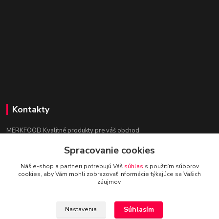
Kontakty
MERKFOOD Kvalitné produkty pre váš obchod
Spracovanie cookies
Ing. Lenka Mokrošová
+421 903 886 026
Náš e-shop a partneri potrebujú Váš
súhlas
s použitím súborov
(Po-Pia, 7-15 hod.)
cookies, aby Vám mohli zobrazovať informácie týkajúce sa Vašich
záujmov.
online@merkfood.com
Súhlasím
Nastavenia