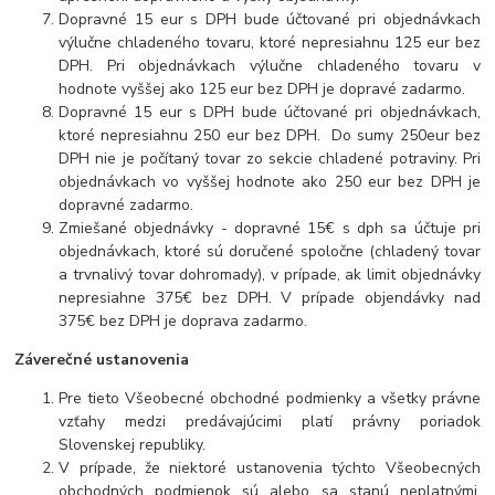
Dopravné 15 eur s DPH bude účtované pri objednávkach
výlučne chladeného tovaru, ktoré nepresiahnu 125 eur bez
DPH. Pri objednávkach výlučne chladeného tovaru v
hodnote vyššej ako 125 eur bez DPH je dopravé zadarmo.
Dopravné 15 eur s DPH bude účtované pri objednávkach,
ktoré nepresiahnu 250 eur bez DPH. Do sumy 250eur bez
DPH nie je počítaný tovar zo sekcie chladené potraviny. Pri
objednávkach vo vyššej hodnote ako 250 eur bez DPH je
dopravné zadarmo.
Zmiešané objednávky - dopravné 15€ s dph sa účtuje pri
objednávkach, ktoré sú doručené spoločne (chladený tovar
a trvnalivý tovar dohromady), v prípade, ak limit objednávky
nepresiahne 375€ bez DPH. V prípade objendávky nad
375€ bez DPH je doprava zadarmo.
Záverečné ustanovenia
Pre tieto Všeobecné obchodné podmienky a všetky právne
vzťahy medzi predávajúcimi platí právny poriadok
Slovenskej republiky.
V prípade, že niektoré ustanovenia týchto Všeobecných
obchodných podmienok sú alebo sa stanú neplatnými,