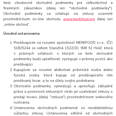
tieto všeobecné obchodné podmienky pre veľkoobchod a
firemných zákazníkov (ďalej len "obchodné podmienky").
Obchodné podmienky sa vzťahujú na zmluvy uzavreté
prostredníctvom on-line obchodu
www.merkfood.org
ďalej len
„online obchod“.
Úvodné ustanovenia
Predávajúcim sa rozumie spoločnosť MERKFOOD s.r.o., IČO
51825244 so sídlom Staničná 1522/20, 908 51 Holíč, ktorá
v právnych vzťahoch, v ktorých sa tieto obchodné
podmienky budú uplatňovať, vystupuje v právnej pozícii ako
predávajúci.
Kupujúcim sa rozumie akákoľvek právnická osoba alebo
fyzická osoba, ktorá kupuje od predávajúceho ním
predávaný tovar, a to na účely svojho podnikania.
Obchodné podmienky vymedzujú a upresňujú základné
práva a povinnosti zmluvných strán pri uzatváraní zmluvy o
predaji tovaru (ďalej "zmluva") prostredníctvom webového
rozhrania.
Ustanovenia obchodných podmienok sú neoddeliteľnou
súčasťou zmluvy. Ustanovenia odlišné od obchodných