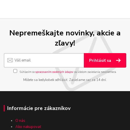
Nepremeškajte novinky, akcie a
zľavy!
Prihlásiť sa
Súhlasím so
spracovaním osobných údajov
za účelom zasielania newslettera.
Môžete sa kedykoľvek odhlásiť. Zasielame raz za 14 dní.
Informácie pre zákazníkov
O nás
Ako nakupovať