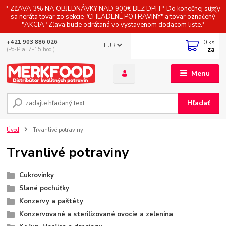
* ZĽAVA 3% NA OBJEDNÁVKY NAD 900€ BEZ DPH * Do konečnej sumy
sa neráta tovar zo sekcie "CHLADENÉ POTRAVINY" a tovar označený
"AKCIA" Zľava bude odrátaná vo vystavenom dodacom liste.*
0
ks
+421 903 886 026
EUR
za
(Po-Pia, 7-15 hod.)
Menu
Hľadať
Úvod
Trvanlivé potraviny
Trvanlivé potraviny
Cukrovinky
Slané pochúťky
Konzervy a paštéty
Konzervované a sterilizované ovocie a zelenina