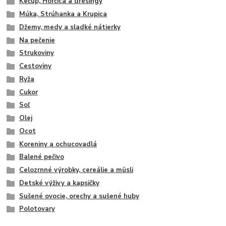
Kečup, Horčica a dresingy
Múka, Strúhanka a Krupica
Džemy, medy a sladké nátierky
Na pečenie
Strukoviny
Cestoviny
Ryža
Cukor
Soľ
Olej
Ocot
Koreniny a ochucovadlá
Balené pečivo
Celozrnné výrobky, cereálie a müsli
Detské výživy a kapsičky
Sušené ovocie, orechy a sušené huby
Polotovary