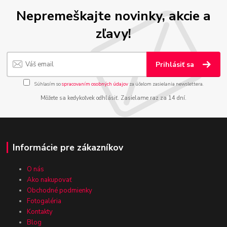
Nepremeškajte novinky, akcie a
zľavy!
Prihlásiť sa
Súhlasím so
spracovaním osobných údajov
za účelom zasielania newslettera.
Môžete sa kedykoľvek odhlásiť. Zasielame raz za 14 dní.
Informácie pre zákazníkov
O nás
Ako nakupovať
Obchodné podmienky
Fotogaléria
Kontakty
Blog