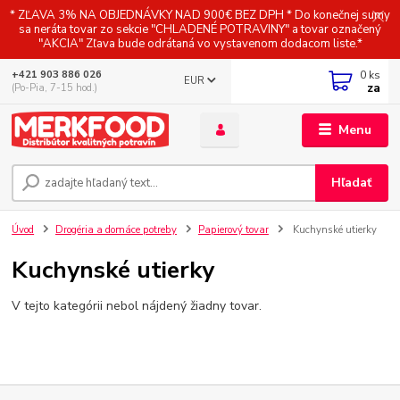
* ZĽAVA 3% NA OBJEDNÁVKY NAD 900€ BEZ DPH * Do konečnej sumy
sa neráta tovar zo sekcie "CHLADENÉ POTRAVINY" a tovar označený
"AKCIA" Zľava bude odrátaná vo vystavenom dodacom liste.*
0
ks
+421 903 886 026
EUR
za
(Po-Pia, 7-15 hod.)
Menu
Hľadať
Úvod
Drogéria a domáce potreby
Papierový tovar
Kuchynské utierky
Kuchynské utierky
V tejto kategórii nebol nájdený žiadny tovar.