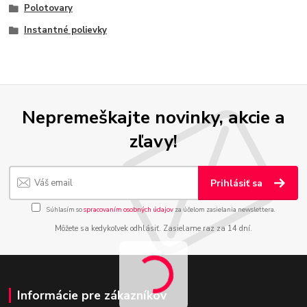
Polotovary
Instantné polievky
Nepremeškajte novinky, akcie a
zľavy!
Prihlásiť sa
Súhlasím so
spracovaním osobných údajov
za účelom zasielania newslettera.
Môžete sa kedykoľvek odhlásiť. Zasielame raz za 14 dní.
Informácie pre zákazníkov