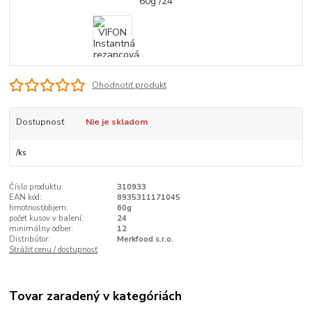
Ohodnotiť produkt
Dostupnosť
Nie je skladom
/
ks
Číslo produktu:
310933
EAN kód:
8935311171045
hmotnosť/objem:
60g
počet kusov v balení:
24
minimálny odber:
12
Distribútor:
Merkfood s.r.o.
Strážiť cenu / dostupnosť
Tovar zaradený v kategóriách