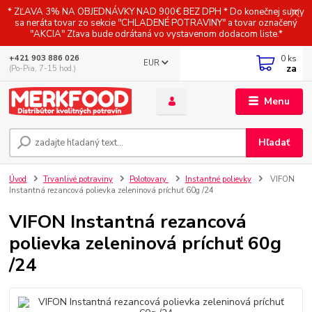
* ZĽAVA 3% NA OBJEDNÁVKY NAD 900€ BEZ DPH * Do konečnej sumy
sa neráta tovar zo sekcie "CHLADENÉ POTRAVINY" a tovar označený
"AKCIA" Zľava bude odrátaná vo vystavenom dodacom liste.*
0
ks
+421 903 886 026
EUR
za
(Po-Pia, 7-15 hod.)
Menu
Hľadať
Úvod
Trvanlivé potraviny
Polotovary
Instantné polievky
VIFON
Instantná rezancová polievka zeleninová príchuť 60g /24
VIFON Instantná rezancová
polievka zeleninová príchuť 60g
/24