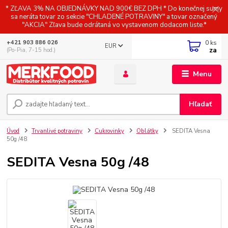
* ZĽAVA 3% NA OBJEDNÁVKY NAD 900€ BEZ DPH * Do konečnej sumy
sa neráta tovar zo sekcie "CHLADENÉ POTRAVINY" a tovar označený
"AKCIA" Zľava bude odrátaná vo vystavenom dodacom liste.*
0
ks
+421 903 886 026
EUR
za
(Po-Pia, 7-15 hod.)
Menu
Hľadať
Úvod
Trvanlivé potraviny
Cukrovinky
Oblátky
SEDITA Vesna
50g /48
SEDITA Vesna 50g /48