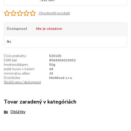
Ohodnotiť produkt
Dostupnosť
Nie je skladom
/
ks
Číslo produktu:
530105
EAN kód:
8584004010002
hmotnosť/objem:
50g
počet kusov v balení:
48
minimálny odber:
24
Distribútor:
Merkfood s.r.o.
Strážiť cenu / dostupnosť
Tovar zaradený v kategóriách
Oblátky