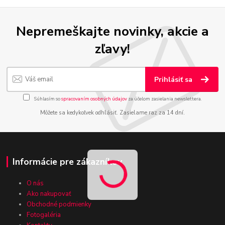
Nepremeškajte novinky, akcie a
zľavy!
Prihlásiť sa
Súhlasím so
spracovaním osobných údajov
za účelom zasielania newslettera.
Môžete sa kedykoľvek odhlásiť. Zasielame raz za 14 dní.
Informácie pre zákazníkov
O nás
Ako nakupovať
Obchodné podmienky
Fotogaléria