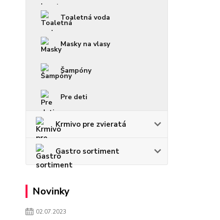
Toaletná voda
Masky na vlasy
Šampóny
Pre deti
Krmivo pre zvieratá
Gastro sortiment
Novinky
02.07.2023