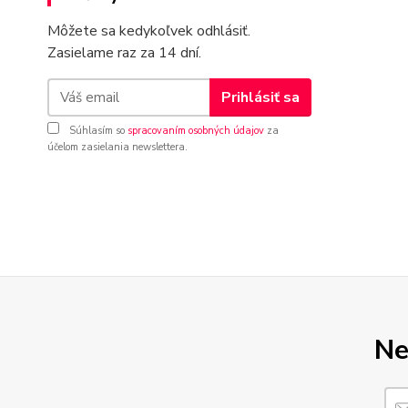
Môžete sa kedykoľvek odhlásiť.
Zasielame raz za 14 dní.
Prihlásiť sa
Súhlasím so
spracovaním osobných údajov
za
účelom zasielania newslettera.
Ne