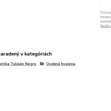
Číslo p
hmotno
minimá
Strážiť
zaradený v kategóriách
tika Tulipán Negro
Osobná hygiena