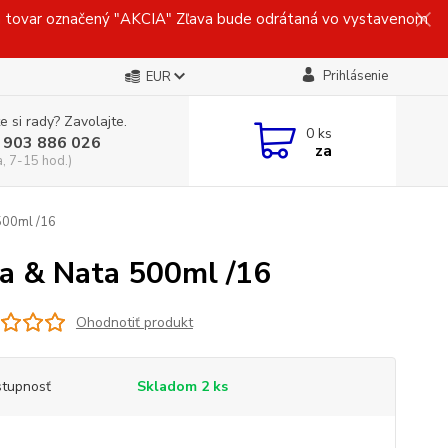
ovar označený "AKCIA" Zľava bude odrátaná vo vystavenom
Prihlásenie
EUR
e si rady? Zavolajte.
0
ks
 903 886 026
za
a, 7-15 hod.)
500ml /16
 & Nata 500ml /16
Ohodnotiť produkt
tupnosť
Skladom 2 ks