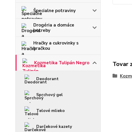
Špecialne potraviny
Drogéria a domáce
potreby
Hračky a cukrovinky s
hračkou
Kozmetika Tulipán Negro
Tovar 
Kozme
Deodorant
Sprchový gel
Telové mlieko
Darčekové kazety