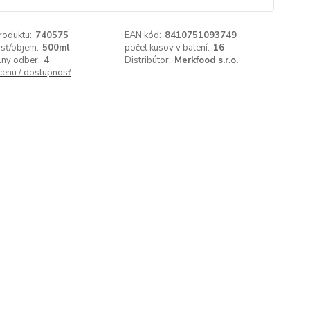
roduktu:
740575
EAN kód:
8410751093749
sť/objem:
500ml
počet kusov v balení:
16
lny odber:
4
Distribútor:
Merkfood s.r.o.
 cenu / dostupnosť