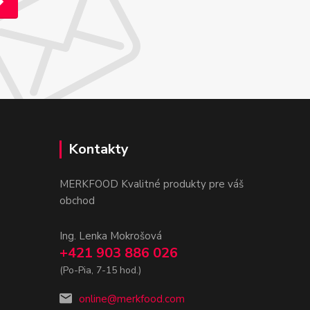
Kontakty
MERKFOOD Kvalitné produkty pre váš
obchod
Ing. Lenka Mokrošová
+421 903 886 026
(Po-Pia, 7-15 hod.)
online@merkfood.com