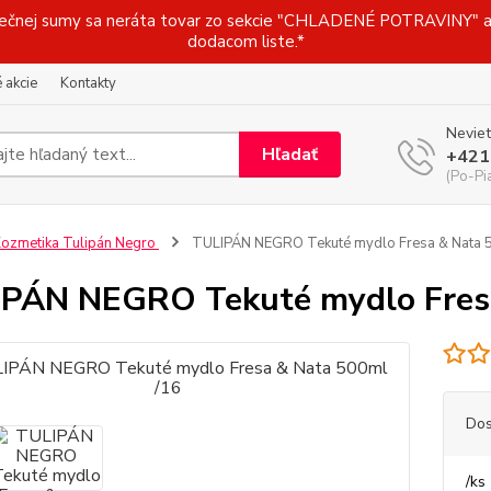
j sumy sa neráta tovar zo sekcie "CHLADENÉ POTRAVINY" a t
dodacom liste.*
 akcie
Kontakty
Neviet
Hľadať
+421
(Po-Pi
ozmetika Tulipán Negro
TULIPÁN NEGRO Tekuté mydlo Fresa & Nata 
PÁN NEGRO Tekuté mydlo Fresa
Dos
/
ks