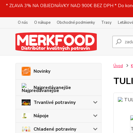
* ZĽAVA 3% NA OBJEDNÁVKY NAD 900€ BEZ DPH * Do konečne
O nás
O nákupe
Obchodné podmienky
Trasy
Letákové
Úvod
K
Novinky
TULI
Najpredávanejšie
Trvanlivé potraviny
Nápoje
Chladené potraviny