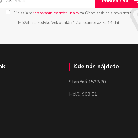
Prihlásiť sa
Súhlasím so
spracovaním osobných údajov
za účelom zasielania newslettera.
Môžete sa kedykoľvek odhlásiť. Zasielame raz za 14 dní.
ok
Kde nás nájdete
Staničná 1522/20
Holíč, 908 51