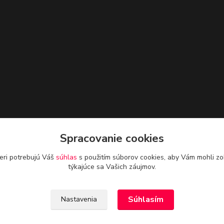
Spracovanie cookies
eri potrebujú Váš
súhlas
s použitím súborov cookies, aby Vám mohli zo
týkajúce sa Vašich záujmov.
Súhlasím
Nastavenia