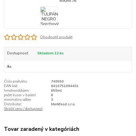
Ohodnotiť produkt
Dostupnosť
Skladom 12 ks
/
ks
Číslo produktu:
740550
EAN kód:
8410751094401
hmotnosť/objem:
650ml
počet kusov v balení:
6
minimálny odber:
3
Distribútor:
Merkfood s.r.o.
Strážiť cenu / dostupnosť
Tovar zaradený v kategóriách