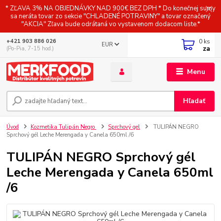
* ZĽAVA 3% NA OBJEDNÁVKY NAD 900€ BEZ DPH * Do konečnej sumy
sa neráta tovar zo sekcie "CHLADENÉ POTRAVINY" a tovar označený
"AKCIA" Zľava bude odrátaná vo vystavenom dodacom liste.*
0
ks
+421 903 886 026
EUR
za
(Po-Pia, 7-15 hod.)
Menu
Hľadať
Úvod
Kozmetika Tulipán Negro
Sprchový gel
TULIPÁN NEGRO
Sprchový gél Leche Merengada y Canela 650ml /6
TULIPÁN NEGRO Sprchový gél
Leche Merengada y Canela 650ml
/6