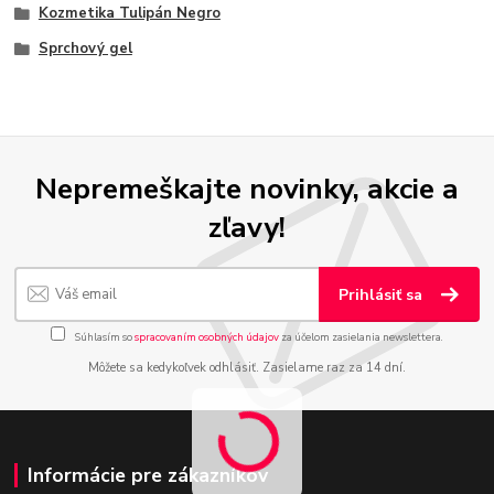
Kozmetika Tulipán Negro
Sprchový gel
Nepremeškajte novinky, akcie a
zľavy!
Prihlásiť sa
Súhlasím so
spracovaním osobných údajov
za účelom zasielania newslettera.
Môžete sa kedykoľvek odhlásiť. Zasielame raz za 14 dní.
Informácie pre zákazníkov