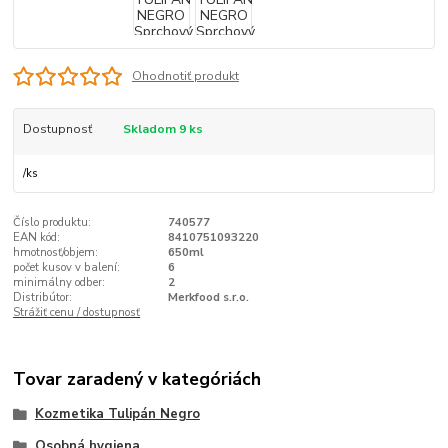
Ohodnotiť produkt
Dostupnosť
Skladom 9 ks
/
ks
Číslo produktu:
740577
EAN kód:
8410751093220
hmotnosť/objem:
650ml
počet kusov v balení:
6
minimálny odber:
2
Distribútor:
Merkfood s.r.o.
Strážiť cenu / dostupnosť
Tovar zaradený v kategóriách
Kozmetika Tulipán Negro
Osobná hygiena