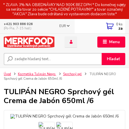
* ZĽAVA 3% NA OBJEDNÁVKY NAD 900€ BEZ DPH * Do konečnej sumy
sa neráta tovar zo sekcie "CHLADENÉ POTRAVINY" a tovar označený
"AKCIA" Zľava bude odrátaná vo vystavenom dodacom liste.*
0
ks
+421 903 886 026
EUR
za
(Po-Pia, 7-15 hod.)
Menu
Hľadať
Úvod
Kozmetika Tulipán Negro
Sprchový gel
TULIPÁN NEGRO
Sprchový gél Crema de Jabón 650ml /6
TULIPÁN NEGRO Sprchový gél
Crema de Jabón 650ml /6