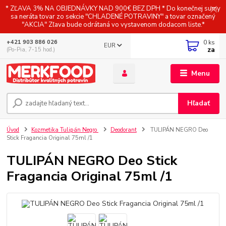
* ZĽAVA 3% NA OBJEDNÁVKY NAD 900€ BEZ DPH * Do konečnej sumy
sa neráta tovar zo sekcie "CHLADENÉ POTRAVINY" a tovar označený
"AKCIA" Zľava bude odrátaná vo vystavenom dodacom liste.*
0
ks
+421 903 886 026
EUR
za
(Po-Pia, 7-15 hod.)
Menu
Hľadať
Úvod
Kozmetika Tulipán Negro
Deodorant
TULIPÁN NEGRO Deo
Stick Fragancia Original 75ml /1
TULIPÁN NEGRO Deo Stick
Fragancia Original 75ml /1