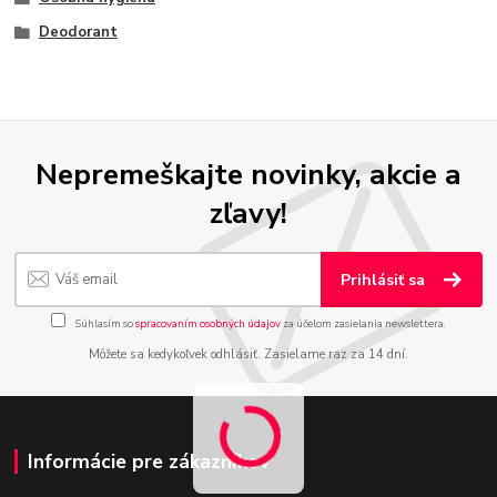
Deodorant
Nepremeškajte novinky, akcie a
zľavy!
Prihlásiť sa
Súhlasím so
spracovaním osobných údajov
za účelom zasielania newslettera.
Môžete sa kedykoľvek odhlásiť. Zasielame raz za 14 dní.
Informácie pre zákazníkov