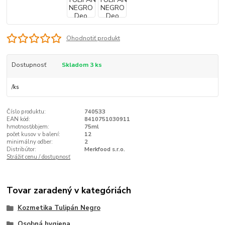
Ohodnotiť produkt
Dostupnosť
Skladom 3 ks
/
ks
Číslo produktu:
740533
EAN kód:
8410751030911
hmotnosť/objem:
75ml
počet kusov v balení:
12
minimálny odber:
2
Distribútor:
Merkfood s.r.o.
Strážiť cenu / dostupnosť
Tovar zaradený v kategóriách
Kozmetika Tulipán Negro
Osobná hygiena