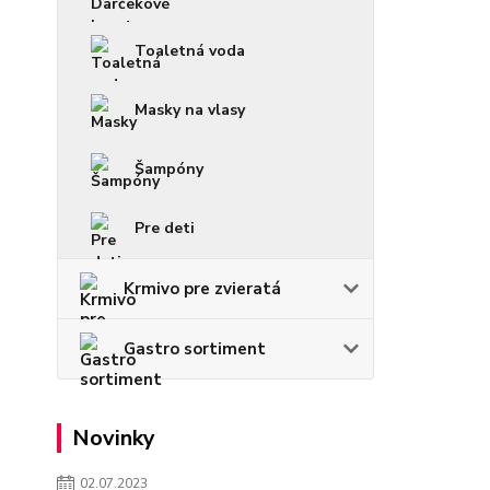
Toaletná voda
Masky na vlasy
Šampóny
Pre deti
Krmivo pre zvieratá
Gastro sortiment
Novinky
02.07.2023