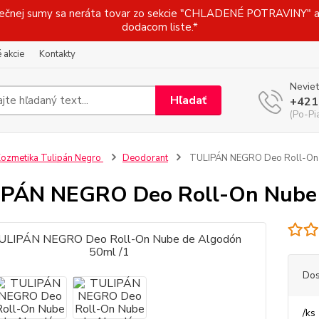
j sumy sa neráta tovar zo sekcie "CHLADENÉ POTRAVINY" a t
dodacom liste.*
 akcie
Kontakty
Neviet
Hľadať
+421
(Po-Pi
ozmetika Tulipán Negro
Deodorant
TULIPÁN NEGRO Deo Roll-On 
PÁN NEGRO Deo Roll-On Nube 
Dos
/
ks