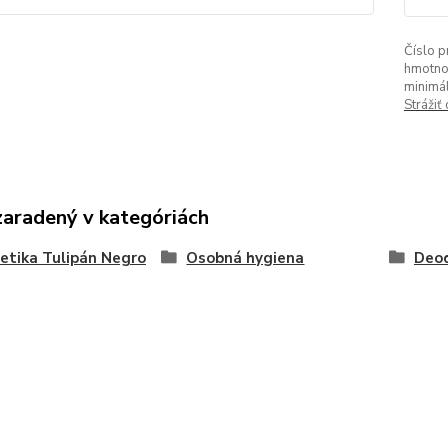
Číslo p
hmotno
minimá
Strážiť
zaradený v kategóriách
tika Tulipán Negro
Osobná hygiena
Deo