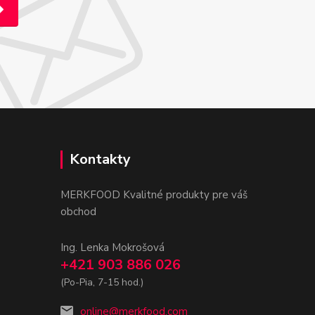
Kontakty
MERKFOOD Kvalitné produkty pre váš
obchod
Ing. Lenka Mokrošová
+421 903 886 026
(Po-Pia, 7-15 hod.)
online@merkfood.com