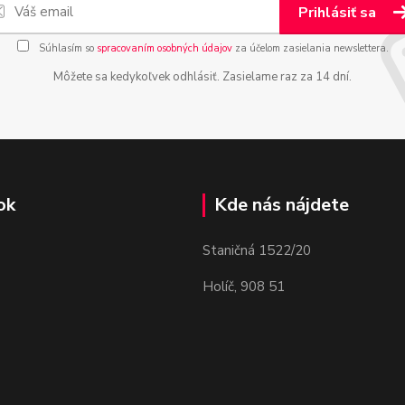
Prihlásiť sa
Súhlasím so
spracovaním osobných údajov
za účelom zasielania newslettera.
Môžete sa kedykoľvek odhlásiť. Zasielame raz za 14 dní.
ok
Kde nás nájdete
Staničná 1522/20
Holíč, 908 51