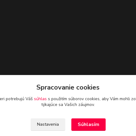
Spracovanie cookies
eri potrebujú Váš
súhlas
s použitím súborov cookies, aby Vám mohli zo
týkajúce sa Vašich záujmov.
Súhlasím
Nastavenia