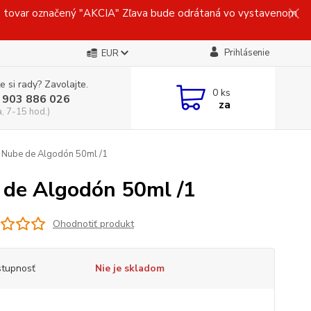
ovar označený "AKCIA" Zľava bude odrátaná vo vystavenom
Prihlásenie
EUR
e si rady? Zavolajte.
0
ks
 903 886 026
za
a, 7-15 hod.)
Nube de Algodón 50ml /1
de Algodón 50ml /1
Ohodnotiť produkt
tupnosť
Nie je skladom