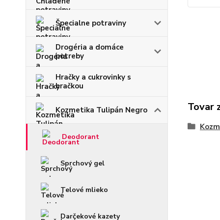
Špecialne potraviny
Drogéria a domáce
potreby
Hračky a cukrovinky s
hračkou
Tovar 
Kozmetika Tulipán Negro
Kozme
Deodorant
Sprchový gel
Telové mlieko
Darčekové kazety