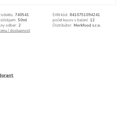
roduktu:
740541
EAN kód:
8410751094241
sť/objem:
50ml
počet kusov v balení:
12
lny odber:
2
Distribútor:
Merkfood s.r.o.
 cenu / dostupnosť
dorant