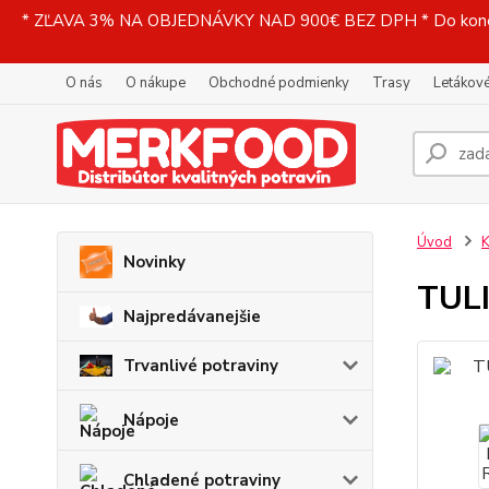
* ZĽAVA 3% NA OBJEDNÁVKY NAD 900€ BEZ DPH * Do konečne
O nás
O nákupe
Obchodné podmienky
Trasy
Letákové
Úvod
K
Novinky
TULI
Najpredávanejšie
Trvanlivé potraviny
Nápoje
Chladené potraviny