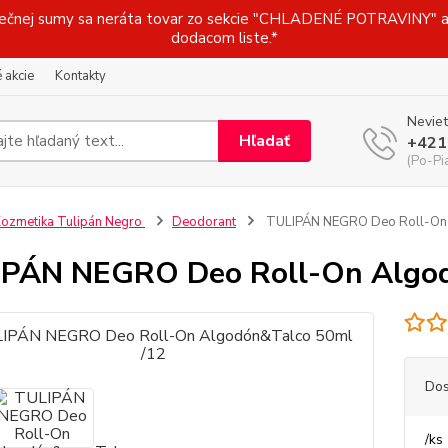
j sumy sa neráta tovar zo sekcie "CHLADENÉ POTRAVINY" a t
dodacom liste.*
 akcie
Kontakty
Neviet
Hľadať
+421
(Po-Pi
ozmetika Tulipán Negro
Deodorant
TULIPÁN NEGRO Deo Roll-On 
PÁN NEGRO Deo Roll-On Algod
Dos
/
ks