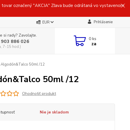
ovar označený "AKCIA" Zľava bude odrátaná vo vystavenom
Prihlásenie
EUR
e si rady? Zavolajte.
0
ks
 903 886 026
za
a, 7-15 hod.)
Algodón&Talco 50ml /12
ón&Talco 50ml /12
Ohodnotiť produkt
tupnosť
Nie je skladom