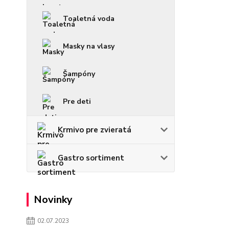
Toaletná voda
Masky na vlasy
Šampóny
Pre deti
Krmivo pre zvieratá
Gastro sortiment
Novinky
02.07.2023