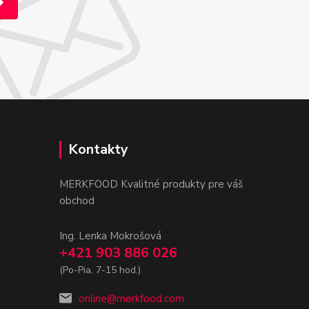
Kontakty
MERKFOOD Kvalitné produkty pre váš
obchod
Ing. Lenka Mokrošová
+421 903 886 026
(Po-Pia, 7-15 hod.)
online@merkfood.com