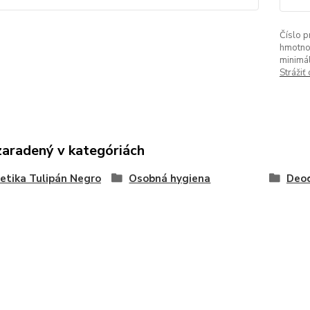
Číslo p
hmotno
minimá
Strážiť
zaradený v kategóriách
tika Tulipán Negro
Osobná hygiena
Deo