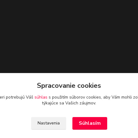
Spracovanie cookies
eri potrebujú Váš
súhlas
s použitím súborov cookies, aby Vám mohli zo
týkajúce sa Vašich záujmov.
Súhlasím
Nastavenia