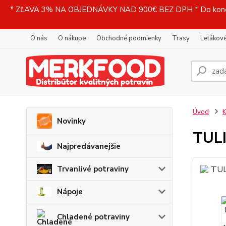
* ZĽAVA 3% NA OBJEDNÁVKY NAD 900€ BEZ DPH * Do konečne
O nás
O nákupe
Obchodné podmienky
Trasy
Letákové
Úvod
K
Novinky
TULI
Najpredávanejšie
Trvanlivé potraviny
Nápoje
Chladené potraviny