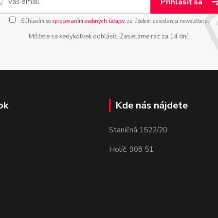
Prihlásiť sa
Súhlasím so
spracovaním osobných údajov
za účelom zasielania newslettera.
Môžete sa kedykoľvek odhlásiť. Zasielame raz za 14 dní.
ok
Kde nás nájdete
Staničná 1522/20
Holíč, 908 51