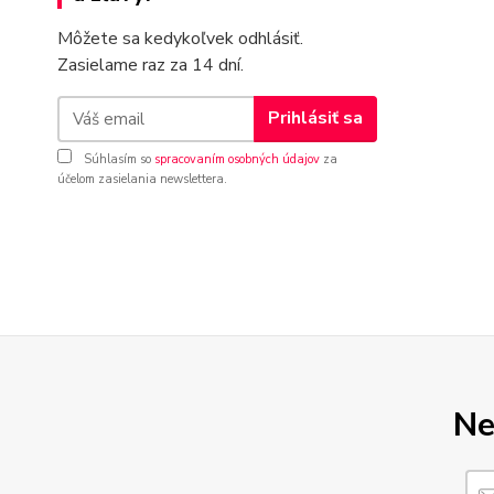
Môžete sa kedykoľvek odhlásiť.
Zasielame raz za 14 dní.
Prihlásiť sa
Súhlasím so
spracovaním osobných údajov
za
účelom zasielania newslettera.
Ne