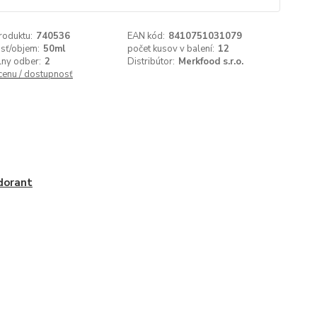
roduktu:
740536
EAN kód:
8410751031079
sť/objem:
50ml
počet kusov v balení:
12
lny odber:
2
Distribútor:
Merkfood s.r.o.
 cenu / dostupnosť
dorant