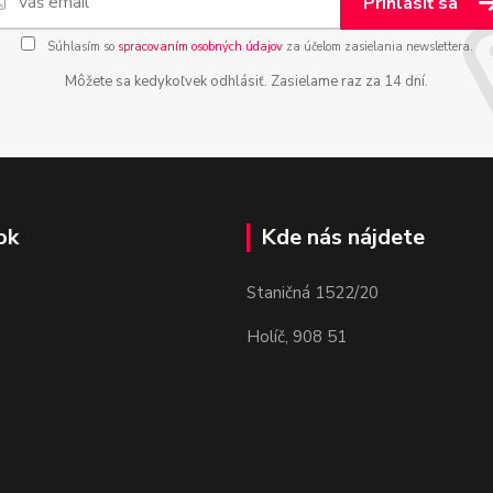
Prihlásiť sa
Súhlasím so
spracovaním osobných údajov
za účelom zasielania newslettera.
Môžete sa kedykoľvek odhlásiť. Zasielame raz za 14 dní.
ok
Kde nás nájdete
Staničná 1522/20
Holíč, 908 51