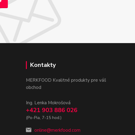
Kontakty
MERKFOOD Kvalitné produkty pre váš
obchod
Ing. Lenka Mokrošová
+421 903 886 026
(Po-Pia, 7-15 hod.)
online@merkfood.com