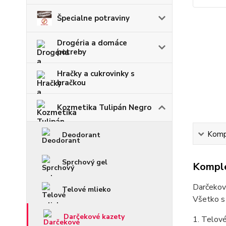
Špecialne potraviny
Drogéria a domáce
potreby
Hračky a cukrovinky s
hračkou
Kozmetika Tulipán Negro
Kompl
Deodorant
Sprchový gel
Komple
Darčekové
Telové mlieko
Všetko s 
Darčekové kazety
1. Telové