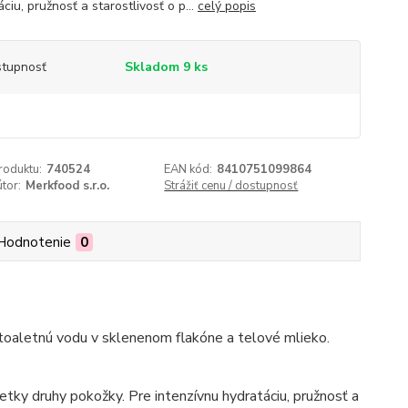
ciu, pružnosť a starostlivosť o p...
celý popis
tupnosť
Skladom 9 ks
roduktu:
740524
EAN kód:
8410751099864
útor:
Merkfood s.r.o.
Strážiť cenu / dostupnosť
Hodnotenie
0
 toaletnú vodu v sklenenom flakóne a telové mlieko.
tky druhy pokožky. Pre intenzívnu hydratáciu, pružnosť a