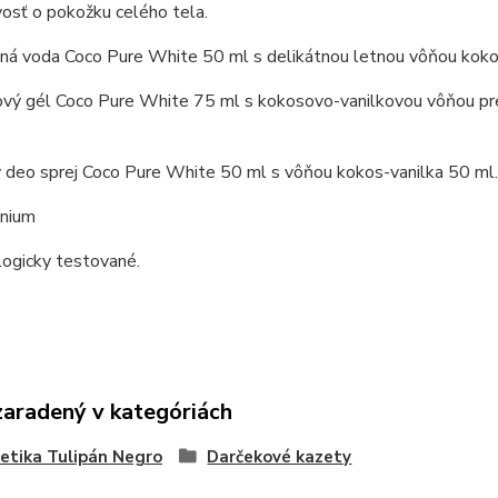
vosť o pokožku celého tela.
ná voda Coco Pure White 50 ml s delikátnou letnou vôňou kokos
ový gél Coco Pure White 75 ml s kokosovo-vanilkovou vôňou pre
ý deo sprej Coco Pure White 50 ml s vôňou kokos-vanilka 50 ml.
nium
ogicky testované.
zaradený v kategóriách
tika Tulipán Negro
Darčekové kazety