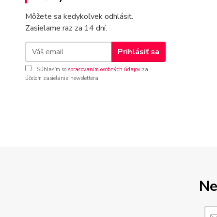
Môžete sa kedykoľvek odhlásiť.
Zasielame raz za 14 dní.
Prihlásiť sa
Súhlasím so
spracovaním osobných údajov
za
účelom zasielania newslettera.
Ne