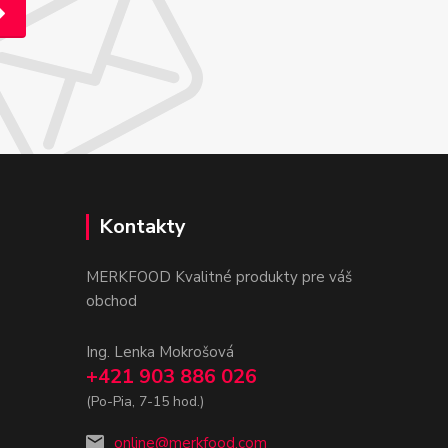
Kontakty
MERKFOOD Kvalitné produkty pre váš
obchod
Ing. Lenka Mokrošová
+421 903 886 026
(Po-Pia, 7-15 hod.)
online@merkfood.com