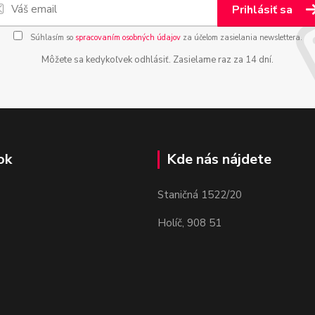
Prihlásiť sa
Súhlasím so
spracovaním osobných údajov
za účelom zasielania newslettera.
Môžete sa kedykoľvek odhlásiť. Zasielame raz za 14 dní.
ok
Kde nás nájdete
Staničná 1522/20
Holíč, 908 51