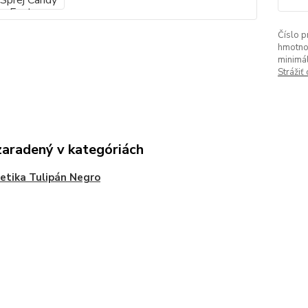
Číslo p
hmotno
minimá
Strážiť
zaradený v kategóriách
tika Tulipán Negro