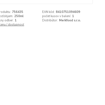
roduktu:
756435
EAN kód:
8410751094609
sť/objem:
250ml
počet kusov v balení:
1
lny odber:
1
Distribútor:
Merkfood s.r.o.
 cenu / dostupnosť