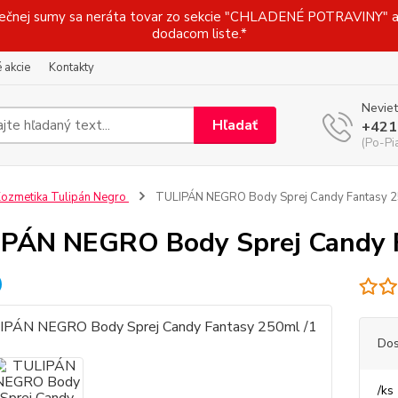
j sumy sa neráta tovar zo sekcie "CHLADENÉ POTRAVINY" a t
dodacom liste.*
 akcie
Kontakty
Neviet
Hľadať
+421
(Po-Pi
ozmetika Tulipán Negro
TULIPÁN NEGRO Body Sprej Candy Fantasy 2
PÁN NEGRO Body Sprej Candy F
Dos
/
ks