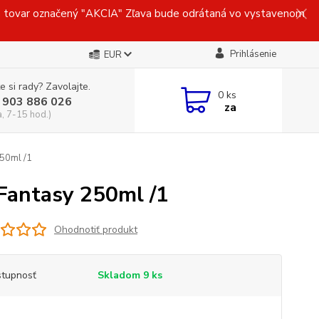
ovar označený "AKCIA" Zľava bude odrátaná vo vystavenom
Prihlásenie
EUR
e si rady? Zavolajte.
0
ks
 903 886 026
za
a, 7-15 hod.)
50ml /1
antasy 250ml /1
Ohodnotiť produkt
tupnosť
Skladom 9 ks