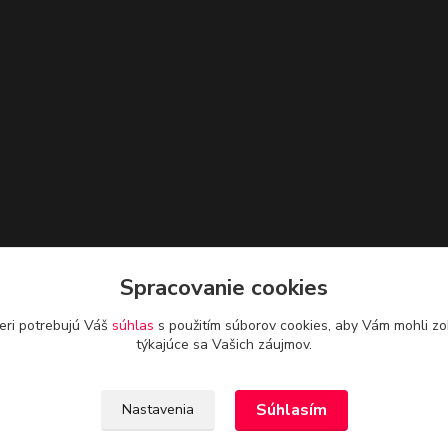
Spracovanie cookies
eri potrebujú Váš
súhlas
s použitím súborov cookies, aby Vám mohli zo
týkajúce sa Vašich záujmov.
Súhlasím
Nastavenia