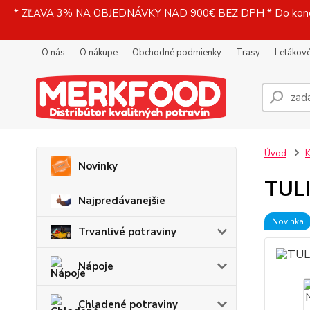
* ZĽAVA 3% NA OBJEDNÁVKY NAD 900€ BEZ DPH * Do konečne
O nás
O nákupe
Obchodné podmienky
Trasy
Letákové
Úvod
K
Novinky
TULI
Najpredávanejšie
Novinka
Trvanlivé potraviny
Nápoje
Chladené potraviny