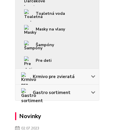
Toaletná voda
Masky na vlasy
Šampóny
Pre deti
Krmivo pre zvieratá
Gastro sortiment
Novinky
02.07.2023