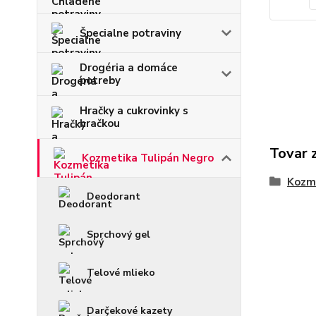
Špecialne potraviny
Drogéria a domáce
potreby
Hračky a cukrovinky s
hračkou
Tovar 
Kozmetika Tulipán Negro
Kozme
Deodorant
Sprchový gel
Telové mlieko
Darčekové kazety