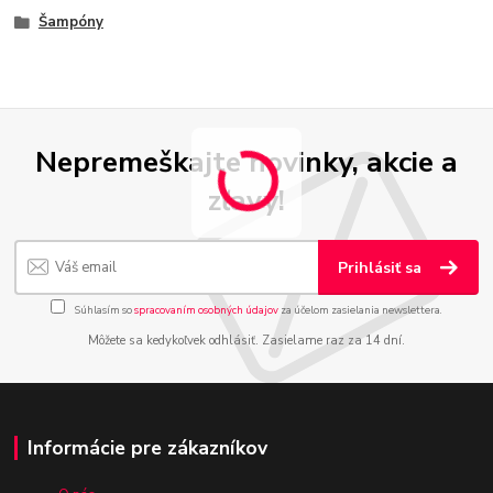
Šampóny
Nepremeškajte novinky, akcie a
zľavy!
Prihlásiť sa
Súhlasím so
spracovaním osobných údajov
za účelom zasielania newslettera.
Môžete sa kedykoľvek odhlásiť. Zasielame raz za 14 dní.
Informácie pre zákazníkov