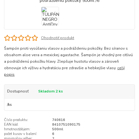
Ohodnotiť produkt
Šampón proti vysúšaniu vlasov a podráždeniu pokožky. Bez síranov s
obsahom aloe vera a mexickej agastache. Šampón je vhodný pre citlivú
a podráždenú pokožku hlavy. Zlepšuje hustotu vlasov a zároveň
obnovuje ich výživu a hydratáciu pre zdravšie a hebkejšie vlasy.
celý
popis
Dostupnosť
Skladom 2 ks
/
ks
Číslo produktu:
740616
EAN kód:
8410751090175
hmotnosť/objem:
500ml
počet kusov v balení:
6
minimálny odber:
2