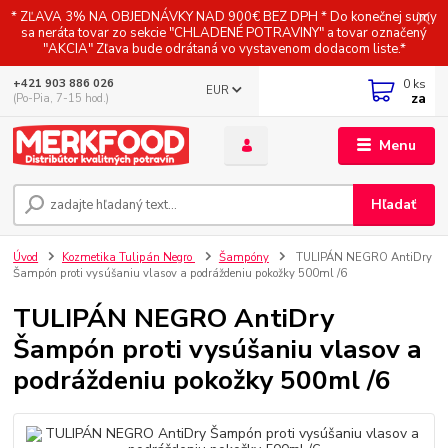
* ZĽAVA 3% NA OBJEDNÁVKY NAD 900€ BEZ DPH * Do konečnej sumy
sa neráta tovar zo sekcie "CHLADENÉ POTRAVINY" a tovar označený
"AKCIA" Zľava bude odrátaná vo vystavenom dodacom liste.*
0
ks
+421 903 886 026
EUR
za
(Po-Pia, 7-15 hod.)
Menu
Hľadať
Úvod
Kozmetika Tulipán Negro
Šampóny
TULIPÁN NEGRO AntiDry
Šampón proti vysúšaniu vlasov a podráždeniu pokožky 500ml /6
TULIPÁN NEGRO AntiDry
Šampón proti vysúšaniu vlasov a
podráždeniu pokožky 500ml /6