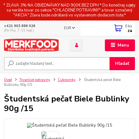
* ZĽAVA 3% NA OBJEDNÁVKY NAD 900€ BEZ DPH * Do konečnej sumy
sa neráta tovar zo sekcie "CHLADENÉ POTRAVINY" a tovar označený
"AKCIA" Zľava bude odrátaná vo vystavenom dodacom liste.*
0
ks
+421 903 886 026
EUR
za
(Po-Pia, 7-15 hod.)
Menu
Hľadať
Úvod
Trvanlivé potraviny
Cukrovinky
Študentská pečať Biele
Bublinky 90g /15
Študentská pečať Biele Bublinky
90g /15