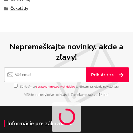
Čokolády
Nepremeškajte novinky, akcie a
zľavy!
Prihlásiť sa
Súhlasím so
spracovaním osobných údajov
za účelom zasielania newslettera.
Môžete sa kedykoľvek odhlásiť. Zasielame raz za 14 dní.
Informácie pre zákazníkov