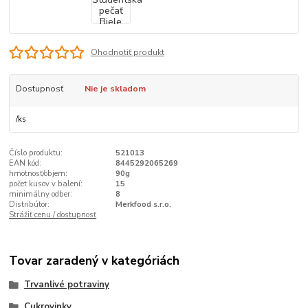
Ohodnotiť produkt
Dostupnosť
Nie je skladom
/
ks
Číslo produktu:
521013
EAN kód:
8445292065269
hmotnosť/objem:
90g
počet kusov v balení:
15
minimálny odber:
8
Distribútor:
Merkfood s.r.o.
Strážiť cenu / dostupnosť
Tovar zaradený v kategóriách
Trvanlivé potraviny
Cukrovinky