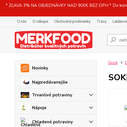
* ZĽAVA 3% NA OBJEDNÁVKY NAD 900€ BEZ DPH * Do konečne
O nás
O nákupe
Obchodné podmienky
Trasy
Letákové
Úvod
D
Novinky
SOKE
Najpredávanejšie
Trvanlivé potraviny
Nápoje
Chladené potraviny