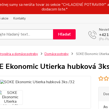
j sumy sa neráta tovar zo sekcie "CHLADENÉ POTRAVINY" a t
dodacom liste.*
 akcie
Kontakty
Neviet
Hľadať
+421
(Po-Pi
rogéria a domáce potreby
Domáce potreby
SOKE Ekonomic Utierka
 Ekonomic Utierka hubková 3ks
Dos
/
ks