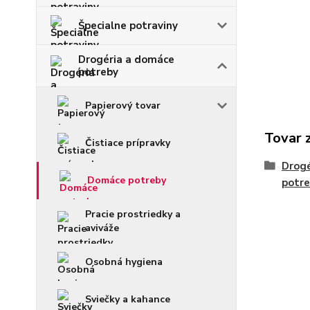
Špecialne potraviny
Drogéria a domáce
potreby
Papierový tovar
Tovar 
Čistiace prípravky
Drogé
Domáce potreby
potr
Pracie prostriedky a
aviváže
Osobná hygiena
Sviečky a kahance