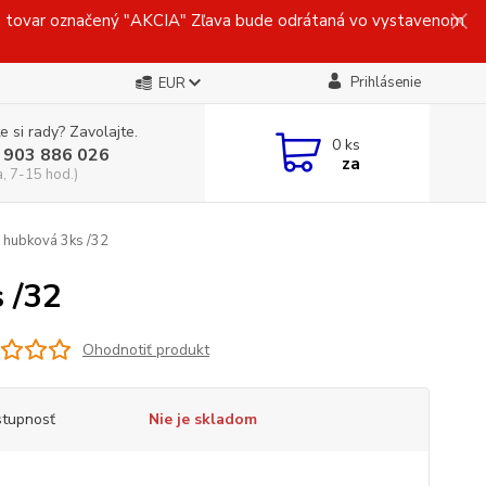
ovar označený "AKCIA" Zľava bude odrátaná vo vystavenom
Prihlásenie
EUR
e si rady? Zavolajte.
0
ks
 903 886 026
za
a, 7-15 hod.)
 hubková 3ks /32
 /32
Ohodnotiť produkt
tupnosť
Nie je skladom