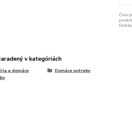
Číslo p
počet k
Distrib
zaradený v kategóriách
ria a domáce
Domáce potreby
eby