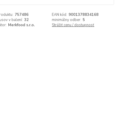
roduktu:
757486
EAN kód:
9001378834168
usov v balení:
32
minimálny odber:
5
útor:
Merkfood s.r.o.
Strážiť cenu / dostupnosť