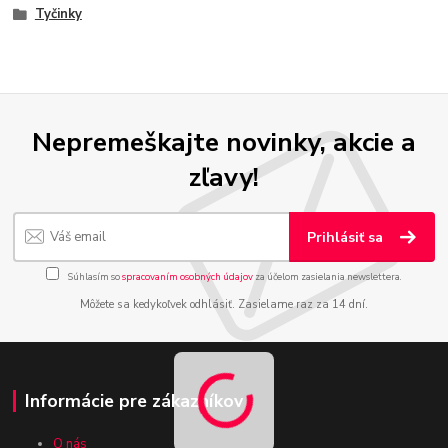
Tyčinky
Nepremeškajte novinky, akcie a
zľavy!
Prihlásiť sa
Súhlasím so
spracovaním osobných údajov
za účelom zasielania newslettera.
Môžete sa kedykoľvek odhlásiť. Zasielame raz za 14 dní.
Informácie pre zákazníkov
O nás