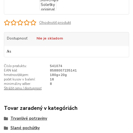
Ohodnotiť produkt
Dostupnosť
Nie je skladom
/
ks
Číslo produktu:
541074
EAN kód:
8588007235141
hmotnosť/objem:
180g+20g
počet kusov v balení:
16
minimálny odber:
8
Strážiť cenu / dostupnosť
Tovar zaradený v kategóriách
Trvanlivé potraviny
Slané pochúťky