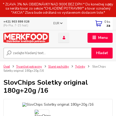
* ZĽAVA 3% NA OBJEDNÁVKY NAD 900€ BEZ DPH * Do konečnej sumy
sa neráta tovar zo sekcie "CHLADENÉ POTRAVINY" a tovar označený
"AKCIA" Zľava bude odrátaná vo vystavenom dodacom liste.*
0
ks
+421 903 886 026
EUR
za
(Po-Pia, 7-15 hod.)
Menu
Hľadať
Úvod
Trvanlivé potraviny
Slané pochúťky
Tyčinky
SlovChips
Soletky original 180g+20g /16
SlovChips Soletky original
180g+20g /16