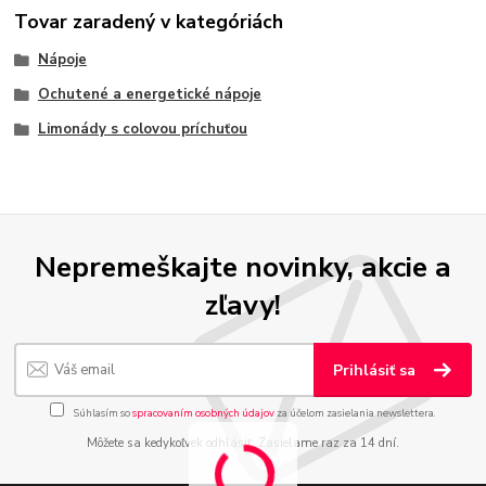
Tovar zaradený v kategóriách
Nápoje
Ochutené a energetické nápoje
Limonády s colovou príchuťou
Nepremeškajte novinky, akcie a
zľavy!
Prihlásiť sa
Súhlasím so
spracovaním osobných údajov
za účelom zasielania newslettera.
Môžete sa kedykoľvek odhlásiť. Zasielame raz za 14 dní.