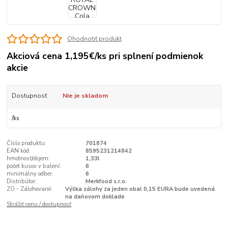
Ohodnotiť produkt
Akciová cena 1,195€/ks pri splnení podmienok
akcie
Dostupnosť
Nie je skladom
/
ks
Číslo produktu:
701874
EAN kód:
8595231214842
hmotnosť/objem:
1,33l
počet kusov v balení:
6
minimálny odber:
6
Distribútor:
Merkfood s.r.o.
ZO - Zálohované:
Výška zálohy za jeden obal 0,15 EURA bude uvedená
na daňovom doklade
Strážiť cenu / dostupnosť