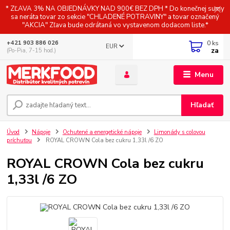
* ZĽAVA 3% NA OBJEDNÁVKY NAD 900€ BEZ DPH * Do konečnej sumy
sa neráta tovar zo sekcie "CHLADENÉ POTRAVINY" a tovar označený
"AKCIA" Zľava bude odrátaná vo vystavenom dodacom liste.*
0
ks
+421 903 886 026
EUR
za
(Po-Pia, 7-15 hod.)
Menu
Hľadať
Úvod
Nápoje
Ochutené a energetické nápoje
Limonády s colovou
príchuťou
ROYAL CROWN Cola bez cukru 1,33l /6 ZO
ROYAL CROWN Cola bez cukru
1,33l /6 ZO