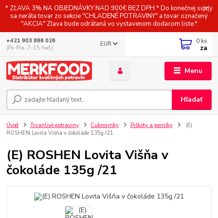
* ZĽAVA 3% NA OBJEDNÁVKY NAD 900€ BEZ DPH * Do konečnej sumy
sa neráta tovar zo sekcie "CHLADENÉ POTRAVINY" a tovar označený
"AKCIA" Zľava bude odrátaná vo vystavenom dodacom liste.*
0
ks
+421 903 886 026
EUR
za
(Po-Pia, 7-15 hod.)
Menu
Hľadať
Úvod
Trvanlivé potraviny
Cukrovinky
Piškóty a perníky
(E)
ROSHEN Lovita Višňa v čokoláde 135g /21
(E) ROSHEN Lovita Višňa v
čokoláde 135g /21