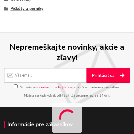
Piškóty a perníky
Nepremeškajte novinky, akcie a
zľavy!
Prihlásiť sa
Súhlasím so
spracovaním osobných údajov
za účelom zasielania newslettera.
Môžete sa kedykoľvek odhlásiť. Zasielame raz za 14 dní.
Informácie pre zákazníkov