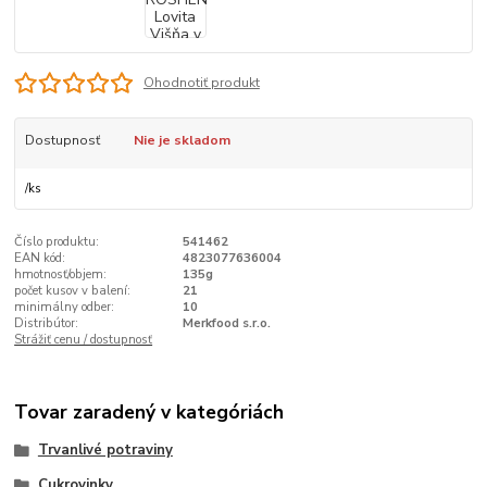
Ohodnotiť produkt
Dostupnosť
Nie je skladom
/
ks
Číslo produktu:
541462
EAN kód:
4823077636004
hmotnosť/objem:
135g
počet kusov v balení:
21
minimálny odber:
10
Distribútor:
Merkfood s.r.o.
Strážiť cenu / dostupnosť
Tovar zaradený v kategóriách
Trvanlivé potraviny
Cukrovinky