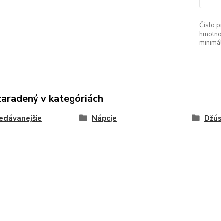
Číslo p
hmotno
minimá
zaradený v kategóriách
edávanejšie
Nápoje
Džús