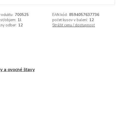
roduktu:
700525
EAN kód:
8594057637736
sť/objem:
1l
počet kusov v balení:
12
lny odber:
12
Strážiť cenu / dostupnosť
y a ovocné šťavy