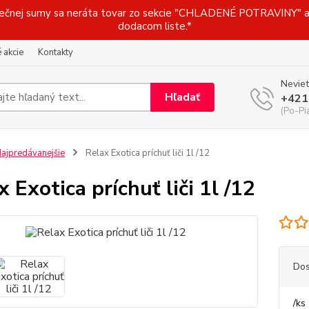
j sumy sa neráta tovar zo sekcie "CHLADENÉ POTRAVINY" a t
dodacom liste.*
 akcie
Kontakty
Neviet
Hľadať
+421
(Po-Pi
ajpredávanejšie
Relax Exotica príchuť liči 1l /12
x Exotica príchuť liči 1l /12
Dos
/
ks