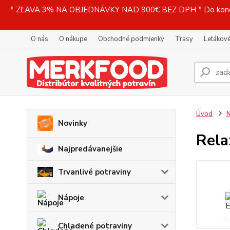
* ZĽAVA 3% NA OBJEDNÁVKY NAD 900€ BEZ DPH * Do konečne
O nás
O nákupe
Obchodné podmienky
Trasy
Letákové
Úvod
N
Novinky
Rela
Najpredávanejšie
Trvanlivé potraviny
Nápoje
Chladené potraviny