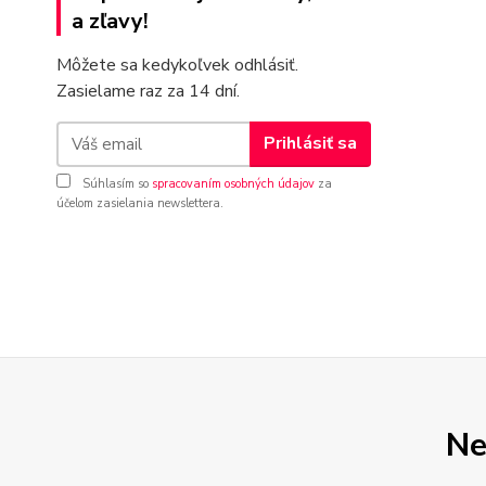
a zľavy!
Môžete sa kedykoľvek odhlásiť.
Zasielame raz za 14 dní.
Prihlásiť sa
Súhlasím so
spracovaním osobných údajov
za
účelom zasielania newslettera.
Ne