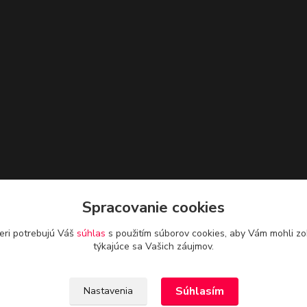
Spracovanie cookies
eri potrebujú Váš
súhlas
s použitím súborov cookies, aby Vám mohli zo
týkajúce sa Vašich záujmov.
Súhlasím
Nastavenia