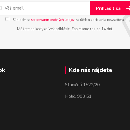
Prihlásiť sa
Súhlasím so
spracovaním osobných údajov
za účelom zasielania newslettera.
Môžete sa kedykoľvek odhlásiť. Zasielame raz za 14 dní.
ok
Kde nás nájdete
Staničná 1522/20
Holíč, 908 51