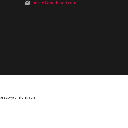
online@merkfood.com
brazovať informácie