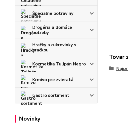
Špecialne potraviny
Drogéria a domáce
potreby
Hračky a cukrovinky s
hračkou
Tovar 
Kozmetika Tulipán Negro
Najpr
Krmivo pre zvieratá
Gastro sortiment
Novinky