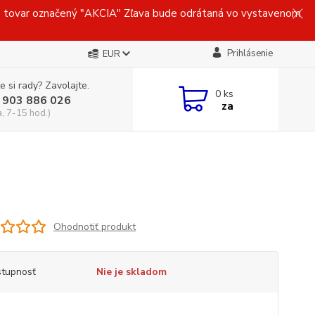
ovar označený "AKCIA" Zľava bude odrátaná vo vystavenom
Prihlásenie
EUR
e si rady? Zavolajte.
0
ks
 903 886 026
za
a, 7-15 hod.)
Ohodnotiť produkt
tupnosť
Nie je skladom