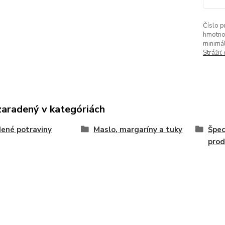
Číslo p
hmotno
minimá
Strážiť
zaradený v kategóriách
ené potraviny
Maslo, margaríny a tuky
Špec
prod