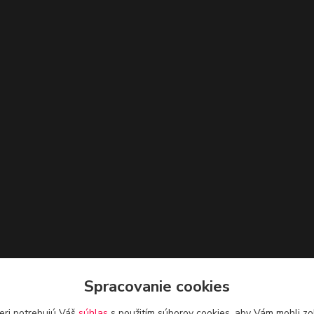
Spracovanie cookies
eri potrebujú Váš
súhlas
s použitím súborov cookies, aby Vám mohli zo