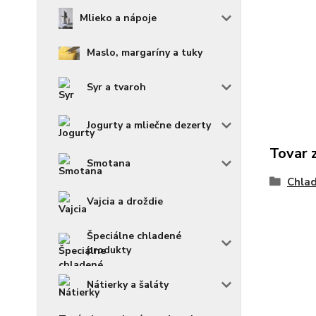
Mlieko a nápoje
Maslo, margaríny a tuky
Syr a tvaroh
Jogurty a mliečne dezerty
Tovar 
Smotana
Chlad
Vajcia a droždie
Špeciálne chladené
produkty
Nátierky a šaláty