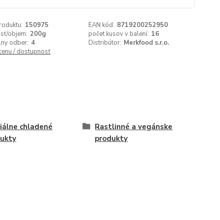
roduktu:
150975
EAN kód:
8719200252950
sť/objem:
200g
počet kusov v balení:
16
lny odber:
4
Distribútor:
Merkfood s.r.o.
 cenu / dostupnosť
iálne chladené
Rastlinné a vegánske
ukty
produkty