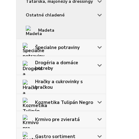
Tatárska, majonézy a dressingy
Ostatné chladené
Madeta
Špecialne potraviny
Drogéria a domáce
potreby
Hračky a cukrovinky s
hračkou
Kozmetika Tulipán Negro
Krmivo pre zvieratá
Gastro sortiment