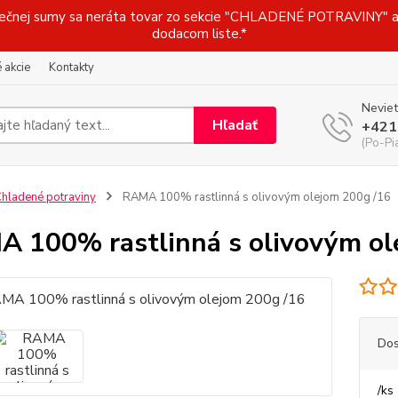
j sumy sa neráta tovar zo sekcie "CHLADENÉ POTRAVINY" a t
dodacom liste.*
 akcie
Kontakty
Neviet
Hľadať
+421
(Po-Pi
hladené potraviny
RAMA 100% rastlinná s olivovým olejom 200g /16
 100% rastlinná s olivovým ol
Dos
/
ks