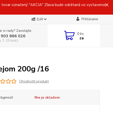
ovar označený "AKCIA" Zľava bude odrátaná vo vystavenom
Prihlásenie
EUR
e si rady? Zavolajte.
0
ks
 903 886 026
za
a, 7-15 hod.)
ejom 200g /16
Ohodnotiť produkt
tupnosť
Nie je skladom