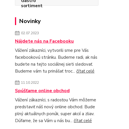
Novinky
02.07.2023
Nájdete nás na Facebooku
Vážení zákazníci, vytvorili sme pre Vás
facebookovú stránku. Budeme radi, ak nás
budete na tejto sociálnej sieti sledovať.
Budeme vám tu prinášať troc...
čítať celé
11.10.2022
Spúšťame online obchod
Vážení zákazníci, s radosťou Vám môžeme
predstaviť náš nový online obchod. Bude
plný aktuálnych ponúk, super akcií a zliav.
Dúfame, že sa Vám u nás bu...
čítať celé