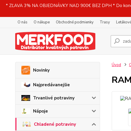
* ZĽAVA 3% NA OBJEDNÁVKY NAD 900€ BEZ DPH * Do konečne
O nás
O nákupe
Obchodné podmienky
Trasy
Letákové
Úvod
C
Novinky
RAMA
Najpredávanejšie
Trvanlivé potraviny
Nápoje
Chladené potraviny