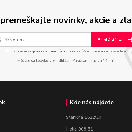
premeškajte novinky, akcie a zľa
Prihlásiť sa
Súhlasím so
spracovaním osobných údajov
za účelom zasielania newslettera.
Môžete sa kedykoľvek odhlásiť. Zasielame raz za 14 dní.
ok
Kde nás nájdete
Staničná 1522/20
Holíč, 908 51