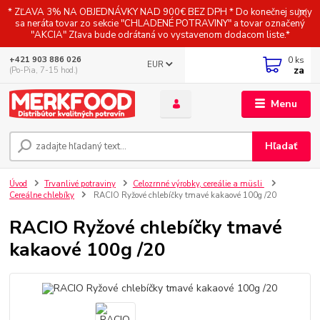
* ZĽAVA 3% NA OBJEDNÁVKY NAD 900€ BEZ DPH * Do konečnej sumy
sa neráta tovar zo sekcie "CHLADENÉ POTRAVINY" a tovar označený
"AKCIA" Zľava bude odrátaná vo vystavenom dodacom liste.*
0
ks
+421 903 886 026
EUR
za
(Po-Pia, 7-15 hod.)
Menu
Hľadať
Úvod
Trvanlivé potraviny
Celozrnné výrobky, cereálie a müsli
Cereálne chlebíky
RACIO Ryžové chlebíčky tmavé kakaové 100g /20
RACIO Ryžové chlebíčky tmavé
kakaové 100g /20