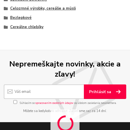
Celozrnné výrobky, cereálie a müsli
Bezlepkové
Cereálne chlebíky
Nepremeškajte novinky, akcie a
zľavy!
Prihlásiť sa
Súhlasím so
spracovaním osobných údajov
za účelom zasielania newslettera.
Môžete sa kedykoľvek odhlásiť. Zasielame raz za 14 dní.