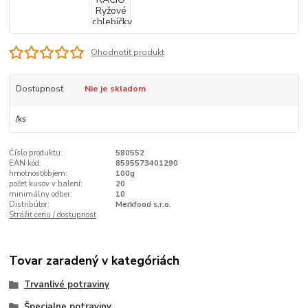
Ohodnotiť produkt
Dostupnosť
Nie je skladom
/
ks
Číslo produktu:
580552
EAN kód:
8595573401290
hmotnosť/objem:
100g
počet kusov v balení:
20
minimálny odber:
10
Distribútor:
Merkfood s.r.o.
Strážiť cenu / dostupnosť
Tovar zaradený v kategóriách
Trvanlivé potraviny
Špecialne potraviny