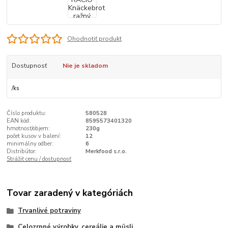
Ohodnotiť produkt
Dostupnosť
Nie je skladom
/
ks
Číslo produktu:
580528
EAN kód:
8595573401320
hmotnosť/objem:
230g
počet kusov v balení:
12
minimálny odber:
6
Distribútor:
Merkfood s.r.o.
Strážiť cenu / dostupnosť
Tovar zaradený v kategóriách
Trvanlivé potraviny
Celozrnné výrobky, cereálie a müsli