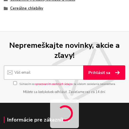
Cereálne chlebíky
Nepremeškajte novinky, akcie a
zľavy!
Prihlásiť sa
Súhlasím so
spracovaním osobných údajov
za účelom zasielania newslettera.
Môžete sa kedykoľvek odhlásiť. Zasielame raz za 14 dní.
Informácie pre zákazníkov