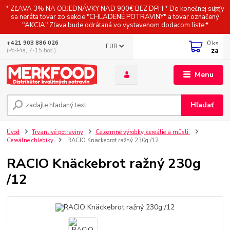
* ZĽAVA 3% NA OBJEDNÁVKY NAD 900€ BEZ DPH * Do konečnej sumy
sa neráta tovar zo sekcie "CHLADENÉ POTRAVINY" a tovar označený
"AKCIA" Zľava bude odrátaná vo vystavenom dodacom liste.*
0
ks
+421 903 886 026
EUR
za
(Po-Pia, 7-15 hod.)
Menu
Hľadať
Úvod
Trvanlivé potraviny
Celozrnné výrobky, cereálie a müsli
Cereálne chlebíky
RACIO Knäckebrot ražný 230g /12
RACIO Knäckebrot ražný 230g
/12