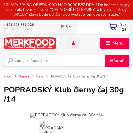
* ZĽAVA 3% NA OBJEDNÁVKY NAD 900€ BEZ DPH * Do konečnej sumy
sa neráta tovar zo sekcie "CHLADENÉ POTRAVINY" a tovar označený
"AKCIA" Zľava bude odrátaná vo vystavenom dodacom liste.*
0
ks
+421 903 886 026
EUR
za
(Po-Pia, 7-15 hod.)
Menu
Hľadať
Úvod
Nápoje
Čaje
POPRADSKÝ Klub čierny čaj 30g /14
POPRADSKÝ Klub čierny čaj 30g
/14