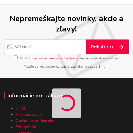
Nepremeškajte novinky, akcie a
zľavy!
Prihlásiť sa
Súhlasím so
spracovaním osobných údajov
za účelom zasielania newslettera.
Môžete sa kedykoľvek odhlásiť. Zasielame raz za 14 dní.
Informácie pre zákazníkov
O nás
Ako nakupovať
Obchodné podmienky
Fotogaléria