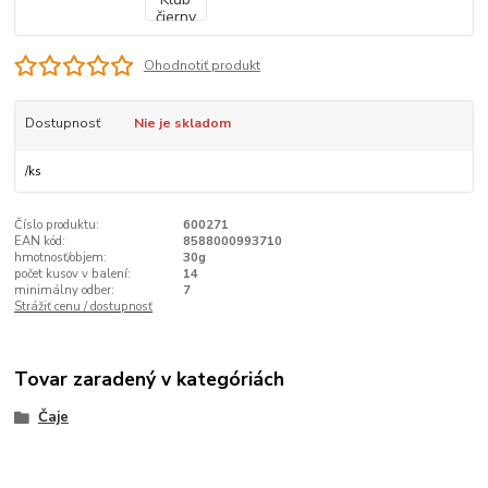
Ohodnotiť produkt
Dostupnosť
Nie je skladom
/
ks
Číslo produktu:
600271
EAN kód:
8588000993710
hmotnosť/objem:
30g
počet kusov v balení:
14
minimálny odber:
7
Strážiť cenu / dostupnosť
Tovar zaradený v kategóriách
Čaje