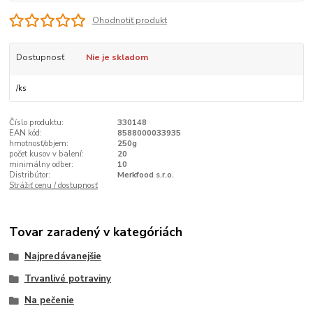
Ohodnotiť produkt
Dostupnosť
Nie je skladom
/
ks
Číslo produktu:
330148
EAN kód:
8588000033935
hmotnosť/objem:
250g
počet kusov v balení:
20
minimálny odber:
10
Distribútor:
Merkfood s.r.o.
Strážiť cenu / dostupnosť
Tovar zaradený v kategóriách
Najpredávanejšie
Trvanlivé potraviny
Na pečenie