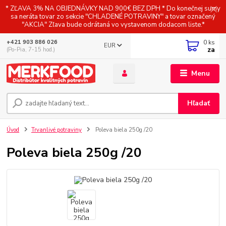
* ZĽAVA 3% NA OBJEDNÁVKY NAD 900€ BEZ DPH * Do konečnej sumy
sa neráta tovar zo sekcie "CHLADENÉ POTRAVINY" a tovar označený
"AKCIA" Zľava bude odrátaná vo vystavenom dodacom liste.*
0
ks
+421 903 886 026
EUR
za
(Po-Pia, 7-15 hod.)
Menu
Hľadať
Úvod
Trvanlivé potraviny
Poleva biela 250g /20
Poleva biela 250g /20