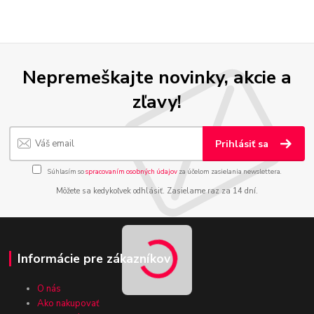
Nepremeškajte novinky, akcie a
zľavy!
Prihlásiť sa
Súhlasím so
spracovaním osobných údajov
za účelom zasielania newslettera.
Môžete sa kedykoľvek odhlásiť. Zasielame raz za 14 dní.
Informácie pre zákazníkov
O nás
Ako nakupovať