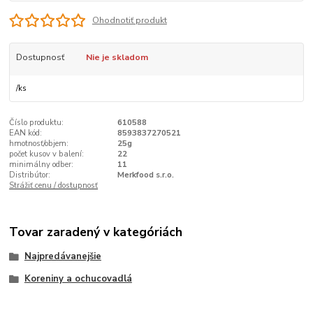
Ohodnotiť produkt
Dostupnosť
Nie je skladom
/
ks
Číslo produktu:
610588
EAN kód:
8593837270521
hmotnosť/objem:
25g
počet kusov v balení:
22
minimálny odber:
11
Distribútor:
Merkfood s.r.o.
Strážiť cenu / dostupnosť
Tovar zaradený v kategóriách
Najpredávanejšie
Koreniny a ochucovadlá