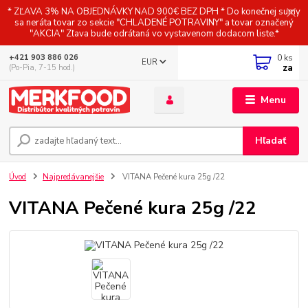
* ZĽAVA 3% NA OBJEDNÁVKY NAD 900€ BEZ DPH * Do konečnej sumy
sa neráta tovar zo sekcie "CHLADENÉ POTRAVINY" a tovar označený
"AKCIA" Zľava bude odrátaná vo vystavenom dodacom liste.*
0
ks
+421 903 886 026
EUR
za
(Po-Pia, 7-15 hod.)
Menu
Hľadať
Úvod
Najpredávanejšie
VITANA Pečené kura 25g /22
VITANA Pečené kura 25g /22