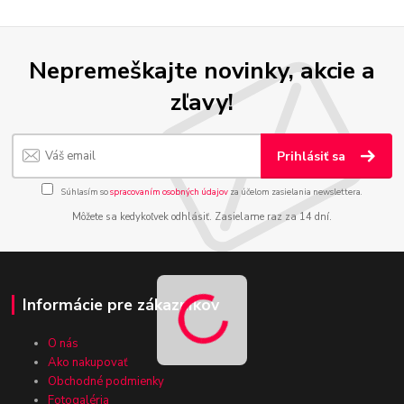
Nepremeškajte novinky, akcie a
zľavy!
Prihlásiť sa
Súhlasím so
spracovaním osobných údajov
za účelom zasielania newslettera.
Môžete sa kedykoľvek odhlásiť. Zasielame raz za 14 dní.
Informácie pre zákazníkov
O nás
Ako nakupovať
Obchodné podmienky
Fotogaléria