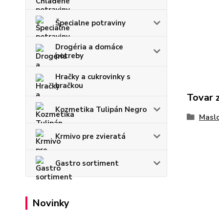
Špecialne potraviny
Drogéria a domáce
potreby
Hračky a cukrovinky s
hračkou
Tovar 
Kozmetika Tulipán Negro
Maslo
Krmivo pre zvieratá
Gastro sortiment
Novinky