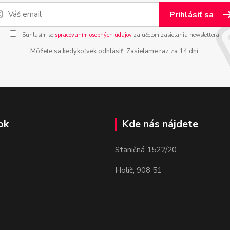
Prihlásiť sa
Súhlasím so
spracovaním osobných údajov
za účelom zasielania newslettera.
Môžete sa kedykoľvek odhlásiť. Zasielame raz za 14 dní.
ok
Kde nás nájdete
Staničná 1522/20
Holíč, 908 51