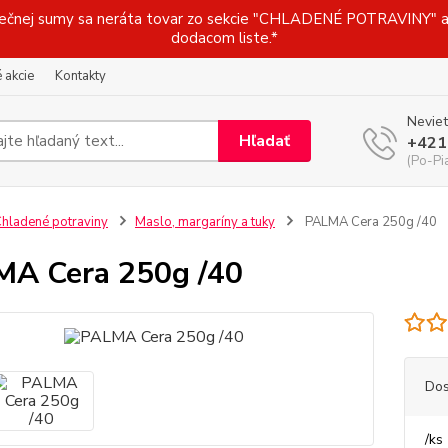
j sumy sa neráta tovar zo sekcie "CHLADENÉ POTRAVINY" a t
dodacom liste.*
 akcie
Kontakty
Neviet
Hľadať
+421
(Po-Pi
hladené potraviny
Maslo, margaríny a tuky
PALMA Cera 250g /40
A Cera 250g /40
Dos
/
ks