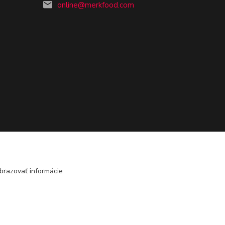
online@merkfood.com
brazovať informácie