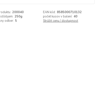
roduktu:
200040
EAN kód:
8585000710132
sť/objem:
250g
počet kusov v balení:
40
lny odber:
5
Strážiť cenu / dostupnosť