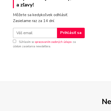
a zľavy!
Môžete sa kedykoľvek odhlásiť.
Zasielame raz za 14 dní.
Prihlásiť sa
Súhlasím so
spracovaním osobných údajov
za
účelom zasielania newslettera.
Ne