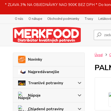
* ZĽAVA 3% NA OBJEDNÁVKY NAD 900€ BEZ DPH * Do konečne
O nás
O nákupe
Obchodné podmienky
Trasy
Letákové
Úvod
C
Novinky
PALM
Najpredávanejšie
Trvanlivé potraviny
Nápoje
Chladené potraviny