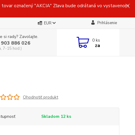
ovar označený "AKCIA" Zľava bude odrátaná vo vystavenom
Prihlásenie
EUR
e si rady? Zavolajte.
0
ks
 903 886 026
za
a, 7-15 hod.)
Ohodnotiť produkt
tupnosť
Skladom 12 ks