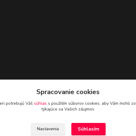
Spracovanie cookies
eri potrebujú Váš
súhlas
s použitím súborov cookies, aby Vám mohli zo
týkajúce sa Vašich záujmov.
Súhlasím
Nastavenia