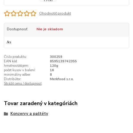
Ohodnotiť produkt
Dostupnosť
Nie je skladom
/
ks
Číslo produktu:
300259
EAN kód:
8595139742355
hmotnosť/objem:
120g
počet kusov v balení:
16
minimálny odber:
8
Distribútor:
Merkfood s.r.o.
Strážiť cenu / dostupnosť
Tovar zaradený v kategóriách
Konzervy a paštéty