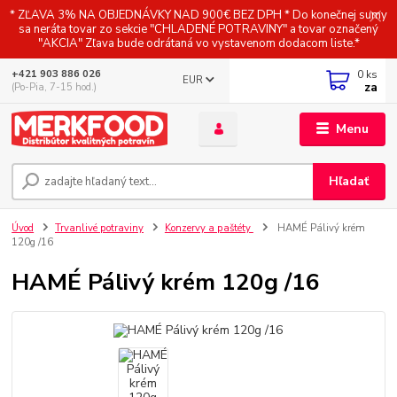
* ZĽAVA 3% NA OBJEDNÁVKY NAD 900€ BEZ DPH * Do konečnej sumy
sa neráta tovar zo sekcie "CHLADENÉ POTRAVINY" a tovar označený
"AKCIA" Zľava bude odrátaná vo vystavenom dodacom liste.*
0
ks
+421 903 886 026
EUR
za
(Po-Pia, 7-15 hod.)
Menu
Hľadať
Úvod
Trvanlivé potraviny
Konzervy a paštéty
HAMÉ Pálivý krém
120g /16
HAMÉ Pálivý krém 120g /16