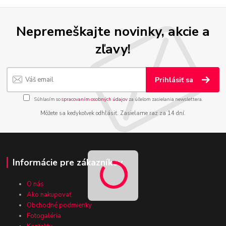
Nepremeškajte novinky, akcie a
zľavy!
Prihlásiť sa
Súhlasím so
spracovaním osobných údajov
za účelom zasielania newslettera.
Môžete sa kedykoľvek odhlásiť. Zasielame raz za 14 dní.
Informácie pre zákazníkov
O nás
Ako nakupovať
Obchodné podmienky
Fotogaléria