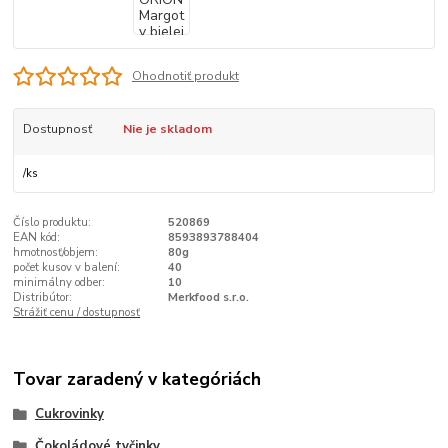
Ohodnotiť produkt
Dostupnosť
Nie je skladom
/
ks
Číslo produktu:
520869
EAN kód:
8593893788404
hmotnosť/objem:
80g
počet kusov v balení:
40
minimálny odber:
10
Distribútor:
Merkfood s.r.o.
Strážiť cenu / dostupnosť
Tovar zaradený v kategóriách
Cukrovinky
Čokoládové tyčinky