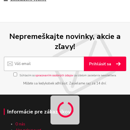
Nepremeškajte novinky, akcie a
zľavy!
Prihlásiť sa
Súhlasím so
spracovaním osobných údajov
za účelom zasielania newslettera.
Môžete sa kedykoľvek odhlásiť. Zasielame raz za 14 dní.
Informácie pre zákazníkov
O nás