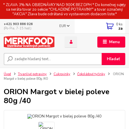
* ZĽAVA 3% NA OBJEDNÁVKY NAD 900€ BEZ DPH * Do konečnej sumy
sa neráta tovar zo sekcie "CHLADENÉ POTRAVINY" a tovar označený
"AKCIA" Zľava bude odrátaná vo vystavenom dodacom liste.*
0
ks
+421 903 886 026
EUR
za
(Po-Pia, 7-15 hod.)
Menu
Hľadať
Úvod
Trvanlivé potraviny
Cukrovinky
Čokoládové tyčinky
ORION
Margot v bielej poleve 80g /40
ORION Margot v bielej poleve
80g /40