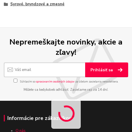
Syrové. bryndzové a zmesné
Nepremeškajte novinky, akcie a
zľavy!
Prihlásiť sa
Súhlasím so
spracovaním osobných údajov
za účelom zasielania newslettera.
Môžete sa kedykoľvek odhlásiť. Zasielame raz za 14 dní.
Informácie pre zákazníkov
O nás