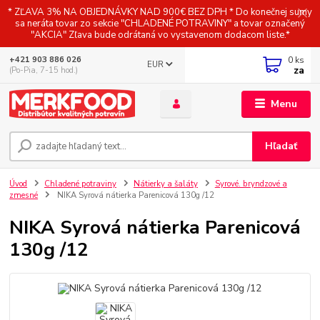
* ZĽAVA 3% NA OBJEDNÁVKY NAD 900€ BEZ DPH * Do konečnej sumy
sa neráta tovar zo sekcie "CHLADENÉ POTRAVINY" a tovar označený
"AKCIA" Zľava bude odrátaná vo vystavenom dodacom liste.*
0
ks
+421 903 886 026
EUR
za
(Po-Pia, 7-15 hod.)
Menu
Hľadať
Úvod
Chladené potraviny
Nátierky a šaláty
Syrové. bryndzové a
zmesné
NIKA Syrová nátierka Parenicová 130g /12
NIKA Syrová nátierka Parenicová
130g /12