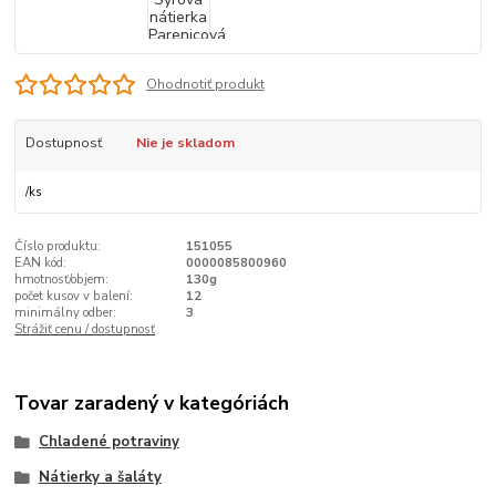
Ohodnotiť produkt
Dostupnosť
Nie je skladom
/
ks
Číslo produktu:
151055
EAN kód:
0000085800960
hmotnosť/objem:
130g
počet kusov v balení:
12
minimálny odber:
3
Strážiť cenu / dostupnosť
Tovar zaradený v kategóriách
Chladené potraviny
Nátierky a šaláty