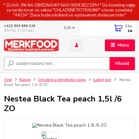
* ZĽAVA 3% NA OBJEDNÁVKY NAD 900€ BEZ DPH * Do konečnej sumy
sa neráta tovar zo sekcie "CHLADENÉ POTRAVINY" a tovar označený
"AKCIA" Zľava bude odrátaná vo vystavenom dodacom liste.*
0
ks
+421 903 886 026
EUR
za
(Po-Pia, 7-15 hod.)
Menu
Hľadať
Úvod
Nápoje
Ochutené a energetické nápoje
Ľadové čaje
Nestea
Black Tea peach 1,5l /6 ZO
Nestea Black Tea peach 1,5l /6
ZO