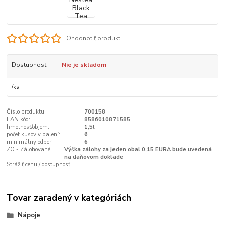
Ohodnotiť produkt
Dostupnosť
Nie je skladom
/
ks
Číslo produktu:
700158
EAN kód:
8586010871585
hmotnosť/objem:
1,5l
počet kusov v balení:
6
minimálny odber:
6
ZO - Zálohované:
Výška zálohy za jeden obal 0,15 EURA bude uvedená
na daňovom doklade
Strážiť cenu / dostupnosť
Tovar zaradený v kategóriách
Nápoje