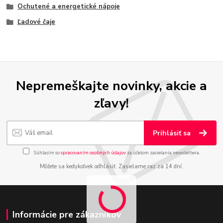
Ochutené a energetické nápoje
Ľadové čaje
Nepremeškajte novinky, akcie a
zľavy!
Prihlásiť sa
Súhlasím so
spracovaním osobných údajov
za účelom zasielania newslettera.
Môžete sa kedykoľvek odhlásiť. Zasielame raz za 14 dní.
Informácie pre zákazníkov