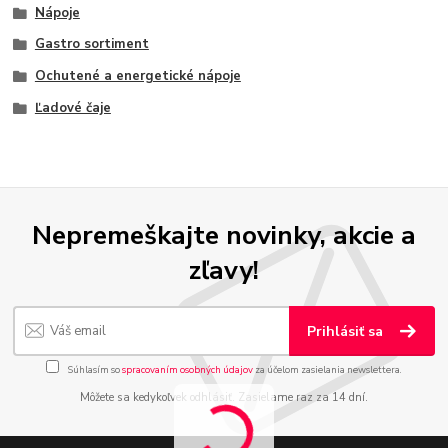
Nápoje
Gastro sortiment
Ochutené a energetické nápoje
Ľadové čaje
Nepremeškajte novinky, akcie a
zľavy!
Prihlásiť sa
Súhlasím so
spracovaním osobných údajov
za účelom zasielania newslettera.
Môžete sa kedykoľvek odhlásiť. Zasielame raz za 14 dní.