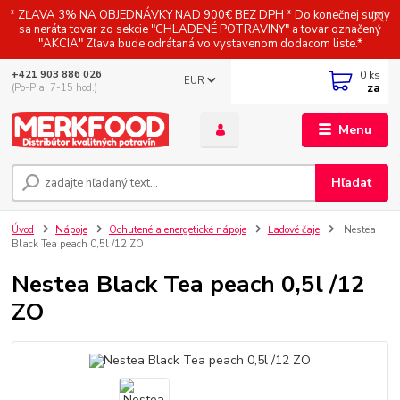
* ZĽAVA 3% NA OBJEDNÁVKY NAD 900€ BEZ DPH * Do konečnej sumy
sa neráta tovar zo sekcie "CHLADENÉ POTRAVINY" a tovar označený
"AKCIA" Zľava bude odrátaná vo vystavenom dodacom liste.*
0
ks
+421 903 886 026
EUR
za
(Po-Pia, 7-15 hod.)
Menu
Hľadať
Úvod
Nápoje
Ochutené a energetické nápoje
Ľadové čaje
Nestea
Black Tea peach 0,5l /12 ZO
Nestea Black Tea peach 0,5l /12
ZO