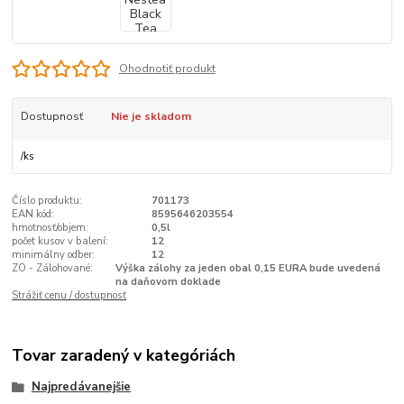
Ohodnotiť produkt
Dostupnosť
Nie je skladom
/
ks
Číslo produktu:
701173
EAN kód:
8595646203554
hmotnosť/objem:
0,5l
počet kusov v balení:
12
minimálny odber:
12
ZO - Zálohované:
Výška zálohy za jeden obal 0,15 EURA bude uvedená
na daňovom doklade
Strážiť cenu / dostupnosť
Tovar zaradený v kategóriách
Najpredávanejšie