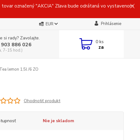
ovar označený "AKCIA" Zľava bude odrátaná vo vystavenom
Prihlásenie
EUR
e si rady? Zavolajte.
0
ks
 903 886 026
za
a, 7-15 hod.)
Tea lemon 1,5l /6 ZO
Ohodnotiť produkt
tupnosť
Nie je skladom