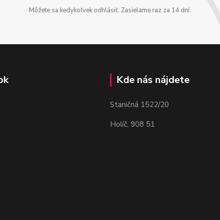
Môžete sa kedykoľvek odhlásiť. Zasielame raz za 14 dní.
ok
Kde nás nájdete
Staničná 1522/20
Holíč, 908 51