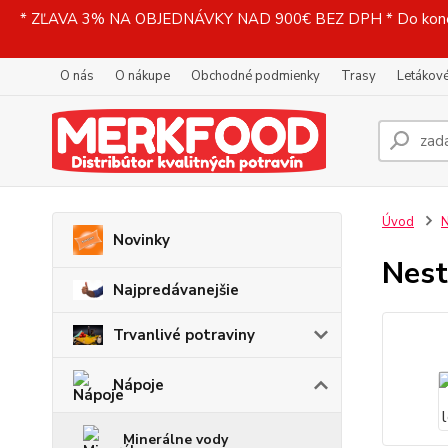
* ZĽAVA 3% NA OBJEDNÁVKY NAD 900€ BEZ DPH * Do konečne
O nás
O nákupe
Obchodné podmienky
Trasy
Letákové
Úvod
N
Novinky
Nest
Najpredávanejšie
Trvanlivé potraviny
Nápoje
Minerálne vody