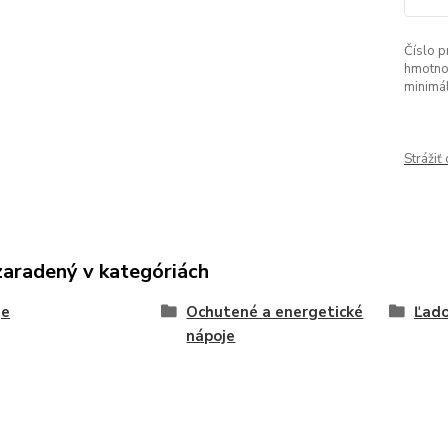
Číslo p
hmotno
minimá
Strážiť
zaradený v kategóriách
je
Ochutené a energetické
Ľado
nápoje