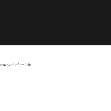
brazovať informácie
Vytvorené na
Eshop-rychlo.sk