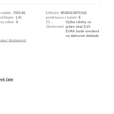
roduktu:
700146
EAN kód:
8586010871561
sť/objem:
1,5l
počet kusov v balení:
6
lny odber:
6
ZO -
Výška zálohy za
Zálohované:
jeden obal 0,15
EURA bude uvedená
na daňovom doklade
 cenu / dostupnosť
vé čaje