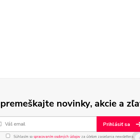
premeškajte novinky, akcie a zľa
Prihlásiť sa
Súhlasím so
spracovaním osobných údajov
za účelom zasielania newslettera.