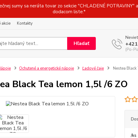
j sumy sa neráta tovar zo sekcie "CHLADENÉ POTRAVINY" a t
dodacom liste.*
 akcie
Kontakty
Neviet
Hľadať
+421
(Po-Pi
ápoje
Ochutené a energetické nápoje
Ľadové čaje
Nestea Black 
ea Black Tea lemon 1,5l /6 ZO
Dos
/
ks