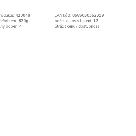
roduktu:
420048
EAN kód:
8585030352319
sť/objem:
820g
počet kusov v balení:
12
lny odber:
4
Strážiť cenu / dostupnosť