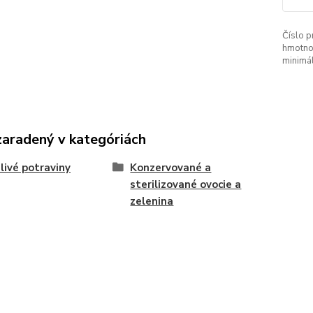
Číslo p
hmotno
minimá
zaradený v kategóriách
livé potraviny
Konzervované a
sterilizované ovocie a
zelenina