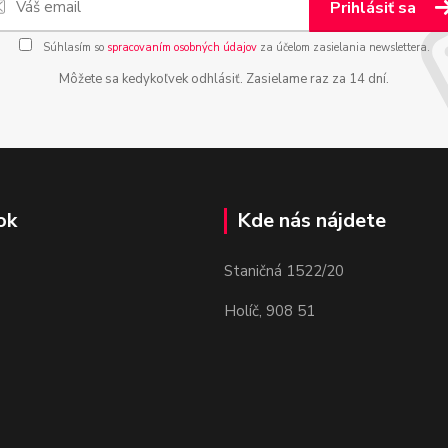
Prihlásiť sa
Súhlasím so
spracovaním osobných údajov
za účelom zasielania newslettera.
Môžete sa kedykoľvek odhlásiť. Zasielame raz za 14 dní.
ok
Kde nás nájdete
Staničná 1522/20
Holíč, 908 51