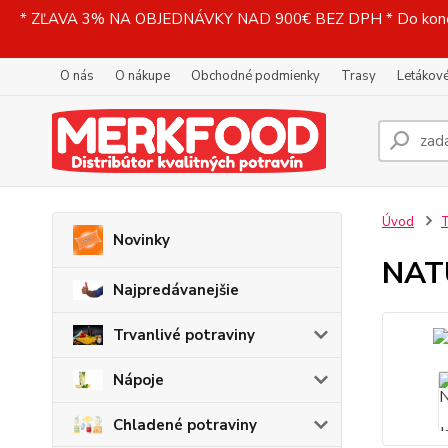
* ZĽAVA 3% NA OBJEDNÁVKY NAD 900€ BEZ DPH * Do konečne
O nás
O nákupe
Obchodné podmienky
Trasy
Letákové
Úvod
T
Novinky
NAT
Najpredávanejšie
Trvanlivé potraviny
Nápoje
Chladené potraviny