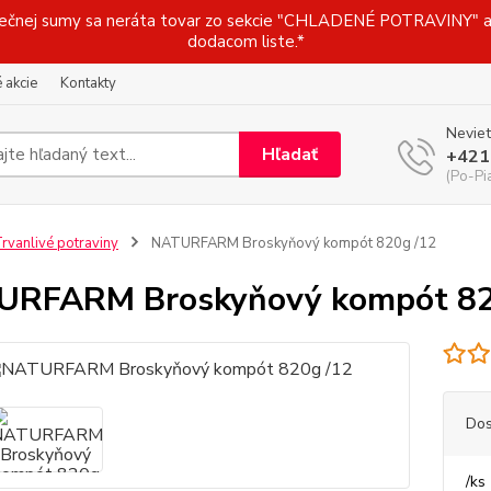
j sumy sa neráta tovar zo sekcie "CHLADENÉ POTRAVINY" a t
dodacom liste.*
 akcie
Kontakty
Neviet
Hľadať
+421
(Po-Pi
rvanlivé potraviny
NATURFARM Broskyňový kompót 820g /12
URFARM Broskyňový kompót 82
Dos
/
ks