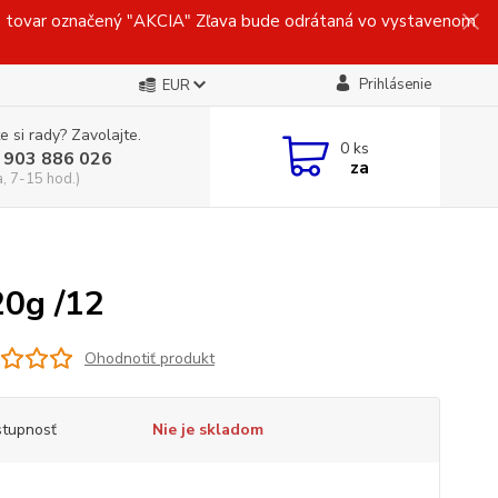
ovar označený "AKCIA" Zľava bude odrátaná vo vystavenom
Prihlásenie
EUR
e si rady? Zavolajte.
0
ks
 903 886 026
za
a, 7-15 hod.)
0g /12
Ohodnotiť produkt
tupnosť
Nie je skladom