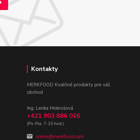
Kontakty
MERKFOOD Kvalitné produkty pre váš
obchod
Ing. Lenka Mokrošová
+421 903 886 026
(Po-Pia, 7-15 hod.)
online@merkfood.com