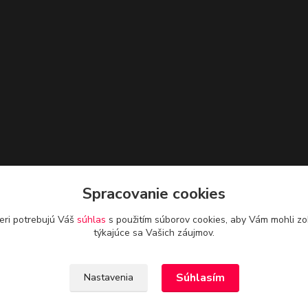
Spracovanie cookies
eri potrebujú Váš
súhlas
s použitím súborov cookies, aby Vám mohli zo
týkajúce sa Vašich záujmov.
Súhlasím
Nastavenia