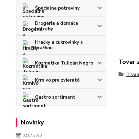
Špecialne potraviny
Drogéria a domáce
potreby
Hračky a cukrovinky s
hračkou
Tovar 
Kozmetika Tulipán Negro
Trvan
Krmivo pre zvieratá
Gastro sortiment
Novinky
02.07.2023