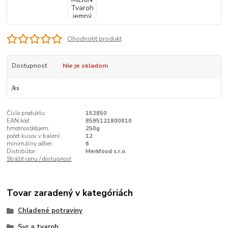
Ohodnotiť produkt
Dostupnosť
Nie je skladom
/
ks
Číslo produktu:
152850
EAN kód:
8595121800810
hmotnosť/objem:
250g
počet kusov v balení:
12
minimálny odber:
6
Distribútor:
Merkfood s.r.o.
Strážiť cenu / dostupnosť
Tovar zaradený v kategóriách
Chladené potraviny
Syr a tvaroh