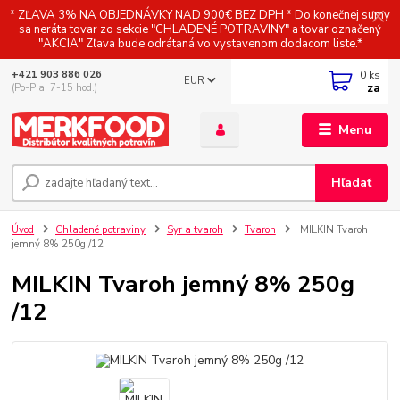
* ZĽAVA 3% NA OBJEDNÁVKY NAD 900€ BEZ DPH * Do konečnej sumy
sa neráta tovar zo sekcie "CHLADENÉ POTRAVINY" a tovar označený
"AKCIA" Zľava bude odrátaná vo vystavenom dodacom liste.*
0
ks
+421 903 886 026
EUR
za
(Po-Pia, 7-15 hod.)
Menu
Hľadať
Úvod
Chladené potraviny
Syr a tvaroh
Tvaroh
MILKIN Tvaroh
jemný 8% 250g /12
MILKIN Tvaroh jemný 8% 250g
/12