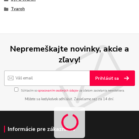
Tvaroh
Nepremeškajte novinky, akcie a
zľavy!
Prihlásiť sa
Súhlasím so
spracovaním osobných údajov
za účelom zasielania newslettera.
Môžete sa kedykoľvek odhlásiť. Zasielame raz za 14 dní.
Informácie pre zákazníkov