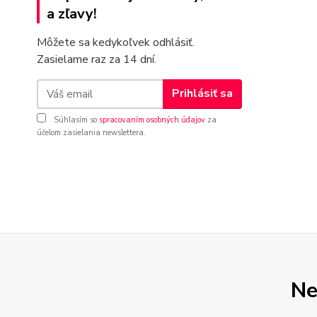
a zľavy!
Môžete sa kedykoľvek odhlásiť.
Zasielame raz za 14 dní.
Prihlásiť sa
Súhlasím so
spracovaním osobných údajov
za
účelom zasielania newslettera.
Ne