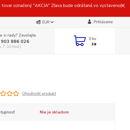
ovar označený "AKCIA" Zľava bude odrátaná vo vystavenom
Prihlásenie
EUR
e si rady? Zavolajte.
0
ks
 903 886 026
za
a, 7-15 hod.)
Ohodnotiť produkt
tupnosť
Nie je skladom