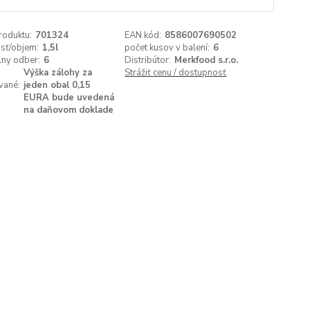
roduktu:
701324
EAN kód:
8586007690502
sť/objem:
1,5l
počet kusov v balení:
6
lny odber:
6
Distribútor:
Merkfood s.r.o.
Výška zálohy za
Strážiť cenu / dostupnosť
vané:
jeden obal 0,15
EURA bude uvedená
na daňovom doklade