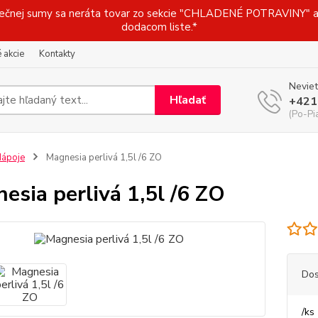
j sumy sa neráta tovar zo sekcie "CHLADENÉ POTRAVINY" a t
dodacom liste.*
 akcie
Kontakty
Neviet
Hľadať
+421
(Po-Pi
ápoje
Magnesia perlivá 1,5l /6 ZO
esia perlivá 1,5l /6 ZO
Dos
/
ks