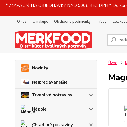
* ZĽAVA 3% NA OBJEDNÁVKY NAD 900€ BEZ DPH * Do konečne
O nás
O nákupe
Obchodné podmienky
Trasy
Letákové
Úvod
N
Novinky
Magn
Najpredávanejšie
Trvanlivé potraviny
Nápoje
Chladené potraviny