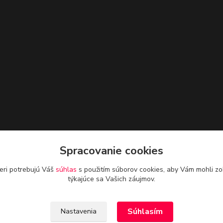
Spracovanie cookies
eri potrebujú Váš
súhlas
s použitím súborov cookies, aby Vám mohli zo
týkajúce sa Vašich záujmov.
Súhlasím
Nastavenia