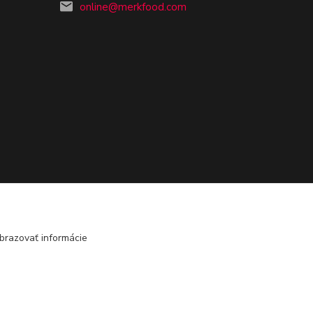
online@merkfood.com
brazovať informácie