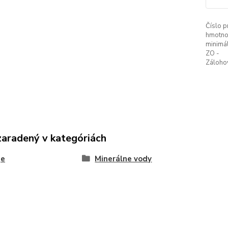
Číslo p
hmotno
minimá
ZO -
Záloho
zaradený v kategóriách
je
Minerálne vody