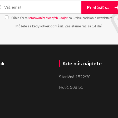
Prihlásiť sa
Súhlasím so
spracovaním osobných údajov
za účelom zasielania newslettera.
Môžete sa kedykoľvek odhlásiť. Zasielame raz za 14 dní.
ok
Kde nás nájdete
Staničná 1522/20
Holíč, 908 51