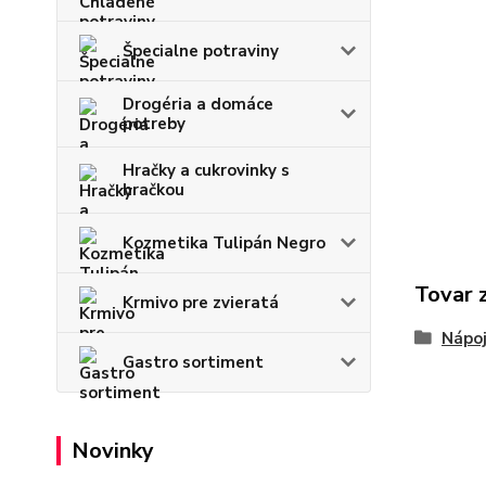
Špecialne potraviny
Drogéria a domáce
potreby
Hračky a cukrovinky s
hračkou
Kozmetika Tulipán Negro
Tovar 
Krmivo pre zvieratá
Nápo
Gastro sortiment
Novinky