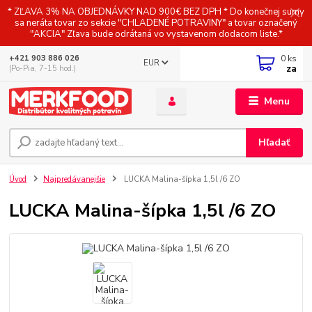
* ZĽAVA 3% NA OBJEDNÁVKY NAD 900€ BEZ DPH * Do konečnej sumy
sa neráta tovar zo sekcie "CHLADENÉ POTRAVINY" a tovar označený
"AKCIA" Zľava bude odrátaná vo vystavenom dodacom liste.*
0
ks
+421 903 886 026
EUR
za
(Po-Pia, 7-15 hod.)
Menu
Hľadať
Úvod
Najpredávanejšie
LUCKA Malina-šípka 1,5l /6 ZO
LUCKA Malina-šípka 1,5l /6 ZO