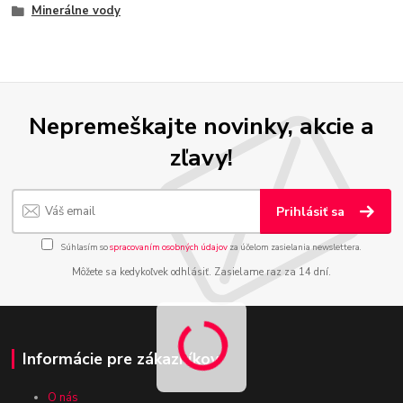
Minerálne vody
Nepremeškajte novinky, akcie a
zľavy!
Prihlásiť sa
Súhlasím so
spracovaním osobných údajov
za účelom zasielania newslettera.
Môžete sa kedykoľvek odhlásiť. Zasielame raz za 14 dní.
Informácie pre zákazníkov
O nás