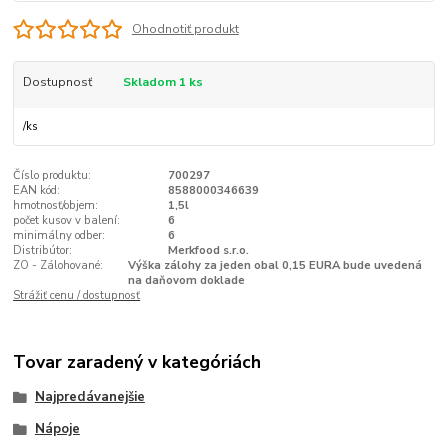
Ohodnotiť produkt
Dostupnosť
Skladom 1 ks
/
ks
Číslo produktu:
700297
EAN kód:
8588000346639
hmotnosť/objem:
1,5l
počet kusov v balení:
6
minimálny odber:
6
Distribútor:
Merkfood s.r.o.
ZO - Zálohované:
Výška zálohy za jeden obal 0,15 EURA bude uvedená
na daňovom doklade
Strážiť cenu / dostupnosť
Tovar zaradený v kategóriách
Najpredávanejšie
Nápoje