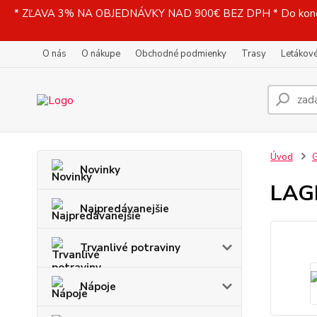
* ZĽAVA 3% NA OBJEDNÁVKY NAD 900€ BEZ DPH * Do konečne
O nás
O nákupe
Obchodné podmienky
Trasy
Letákové
Úvod
G
Novinky
LAGR
Najpredávanejšie
Trvanlivé potraviny
Nápoje