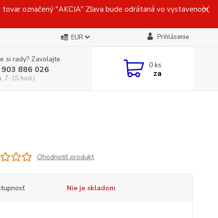
ovar označený "AKCIA" Zľava bude odrátaná vo vystavenom
Prihlásenie
EUR
e si rady? Zavolajte.
0
ks
 903 886 026
za
a, 7-15 hod.)
Ohodnotiť produkt
tupnosť
Nie je skladom