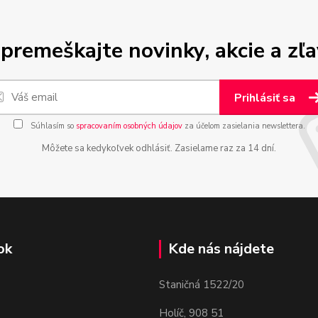
premeškajte novinky, akcie a zľa
Prihlásiť sa
Súhlasím so
spracovaním osobných údajov
za účelom zasielania newslettera.
Môžete sa kedykoľvek odhlásiť. Zasielame raz za 14 dní.
ok
Kde nás nájdete
Staničná 1522/20
Holíč, 908 51