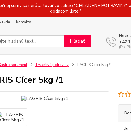
j sumy sa neráta tovar zo sekcie "CHLADENÉ POTRAVINY" a t
dodacom liste.*
 akcie
Kontakty
Neviet
Hľadať
+421
(Po-Pi
astro sortiment
Trvanlivé potraviny
LAGRIS Cícer 5kg /1
IS Cícer 5kg /1
Dos
/
ks