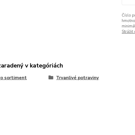
Číslo p
hmotno
minimá
Strážiť
zaradený v kategóriách
o sortiment
Trvanlivé potraviny