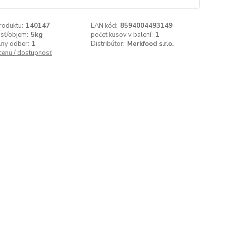
roduktu:
140147
EAN kód:
8594004493149
sť/objem:
5kg
počet kusov v balení:
1
lny odber:
1
Distribútor:
Merkfood s.r.o.
 cenu / dostupnosť