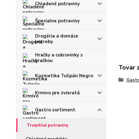
Chladené potraviny
Špecialne potraviny
Drogéria a domáce
potreby
Hračky a cukrovinky s
hračkou
Tovar 
Kozmetika Tulipán Negro
Gastr
Krmivo pre zvieratá
Gastro sortiment
Trvanlivé potraviny
Chladené produkty