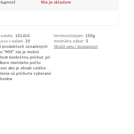
tupnosť
Nie je skladom
roduktu:
151416
hmotnosť/objem:
150g
usov v balení:
20
minimálny odber:
5
i produktoch označených
Strážiť cenu / dostupnosť
o "MIX" nie je možné
brať konkrétnu príchuť, pri
dbere menšieho počtu
sov ako je obsah celého
lenia sú príchute vyberané
áhodne