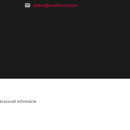
online@merkfood.com
brazovať informácie