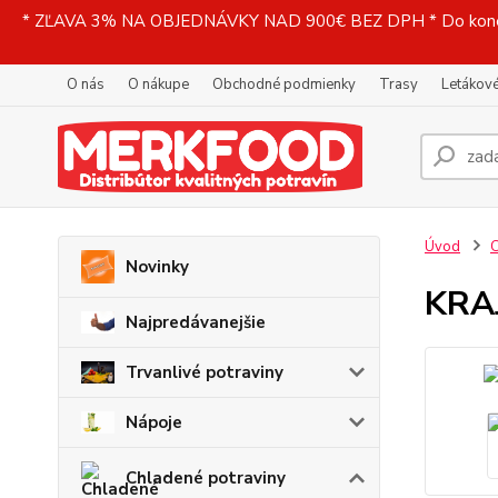
* ZĽAVA 3% NA OBJEDNÁVKY NAD 900€ BEZ DPH * Do konečne
O nás
O nákupe
Obchodné podmienky
Trasy
Letákové
Úvod
C
Novinky
KRAJ
Najpredávanejšie
Trvanlivé potraviny
Nápoje
Chladené potraviny