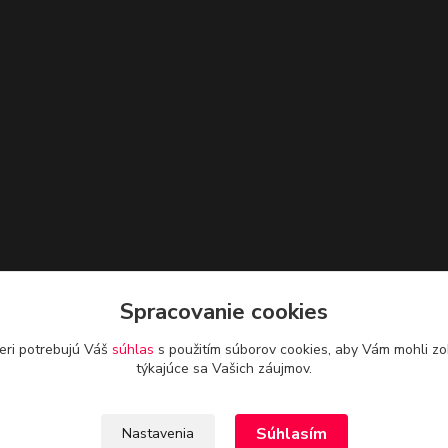
Spracovanie cookies
eri potrebujú Váš
súhlas
s použitím súborov cookies, aby Vám mohli zo
týkajúce sa Vašich záujmov.
Súhlasím
Nastavenia