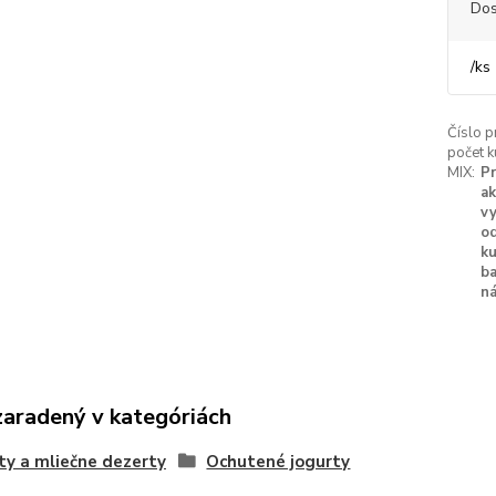
Dos
/
ks
Číslo p
počet k
MIX:
Pr
ak
vy
o
ku
ba
n
zaradený v kategóriách
ty a mliečne dezerty
Ochutené jogurty