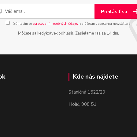
Prihlásiť sa
Súhlasím so
spracovaním osobných údajov
za účelom zasielania newslettera.
Môžete sa kedykoľvek odhlásiť. Zasielame raz za 14 dní.
ok
Kde nás nájdete
Staničná 1522/20
Holíč, 908 51