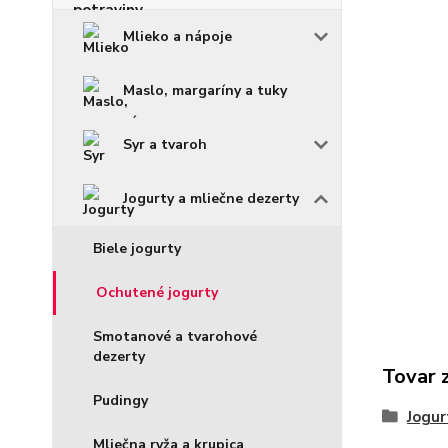
Mlieko a nápoje
Maslo, margaríny a tuky
Syr a tvaroh
Jogurty a mliečne dezerty
Biele jogurty
Ochutené jogurty
Smotanové a tvarohové
dezerty
Tovar 
Pudingy
Jogur
Mliečna ryža a krupica