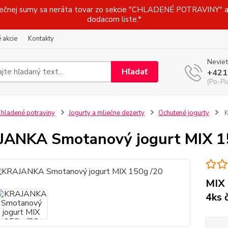
j sumy sa neráta tovar zo sekcie "CHLADENÉ POTRAVINY" a t
dodacom liste.*
 akcie
Kontakty
Neviet
Hľadať
+421
(Po-Pi
hladené potraviny
Jogurty a mliečne dezerty
Ochutené jogurty
K
ANKA Smotanový jogurt MIX 1
MIX 
4ks 