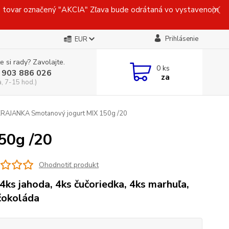
ovar označený "AKCIA" Zľava bude odrátaná vo vystavenom
Prihlásenie
EUR
e si rady? Zavolajte.
0
ks
 903 886 026
za
a, 7-15 hod.)
RAJANKA Smotanový jogurt MIX 150g /20
50g /20
Ohodnotiť produkt
4ks jahoda, 4ks čučoriedka, 4ks marhuľa,
čokoláda