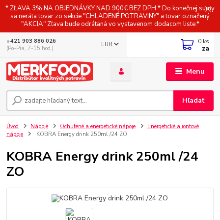
* ZĽAVA 3% NA OBJEDNÁVKY NAD 900€ BEZ DPH * Do konečnej sumy
sa neráta tovar zo sekcie "CHLADENÉ POTRAVINY" a tovar označený
"AKCIA" Zľava bude odrátaná vo vystavenom dodacom liste.*
0
ks
+421 903 886 026
EUR
za
(Po-Pia, 7-15 hod.)
Menu
Hľadať
Úvod
Nápoje
Ochutené a energetické nápoje
Energetické a iontové
nápoje
KOBRA Energy drink 250ml /24 ZO
KOBRA Energy drink 250ml /24
ZO