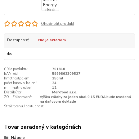
Ohodnotiť produkt
Dostupnosť
Nie je skladom
/
ks
Číslo produktu:
701816
EAN kód:
5999862309527
hmotnosť/objem:
250ml
počet kusov v balení:
24
minimálny odber:
12
Distribútor:
Merkfood s.r.o.
ZO - Zálohované:
Výška zálohy za jeden obal 0,15 EURA bude uvedená
na daňovom doklade
Strážiť cenu / dostupnosť
Tovar zaradený v kategóriách
Nápoje