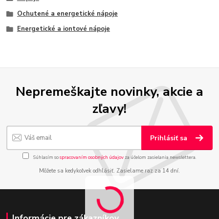
Ochutené a energetické nápoje
Energetické a iontové nápoje
Nepremeškajte novinky, akcie a
zľavy!
Prihlásiť sa
Súhlasím so
spracovaním osobných údajov
za účelom zasielania newslettera.
Môžete sa kedykoľvek odhlásiť. Zasielame raz za 14 dní.
Informácie pre zákazníkov