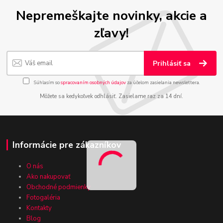
Nepremeškajte novinky, akcie a
zľavy!
Prihlásiť sa
Súhlasím so
spracovaním osobných údajov
za účelom zasielania newslettera.
Môžete sa kedykoľvek odhlásiť. Zasielame raz za 14 dní.
Informácie pre zákazníkov
O nás
Ako nakupovať
Obchodné podmienky
Fotogaléria
Kontakty
Blog