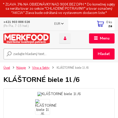
* ZĽAVA 3% NA OBJEDNÁVKY NAD 900€ BEZ DPH * Do konečnej sumy
sa neráta tovar zo sekcie "CHLADENÉ POTRAVINY" a tovar označený
"AKCIA" Zľava bude odrátaná vo vystavenom dodacom liste.*
0
ks
+421 903 886 026
EUR
za
(Po-Pia, 7-15 hod.)
Menu
Hľadať
Úvod
Nápoje
Vína a Sekty
KLÁŠTORNÉ biele 1l /6
KLÁŠTORNÉ biele 1l /6