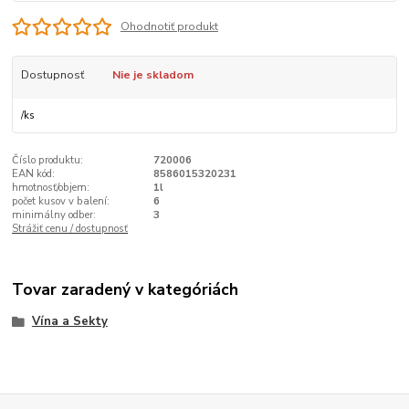
Ohodnotiť produkt
Dostupnosť
Nie je skladom
/
ks
Číslo produktu:
720006
EAN kód:
8586015320231
hmotnosť/objem:
1l
počet kusov v balení:
6
minimálny odber:
3
Strážiť cenu / dostupnosť
Tovar zaradený v kategóriách
Vína a Sekty