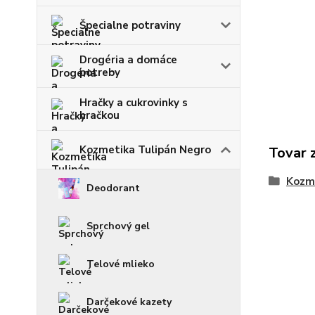
Špecialne potraviny
Drogéria a domáce
potreby
Hračky a cukrovinky s
hračkou
Kozmetika Tulipán Negro
Tovar 
Kozme
Deodorant
Sprchový gel
Telové mlieko
Darčekové kazety