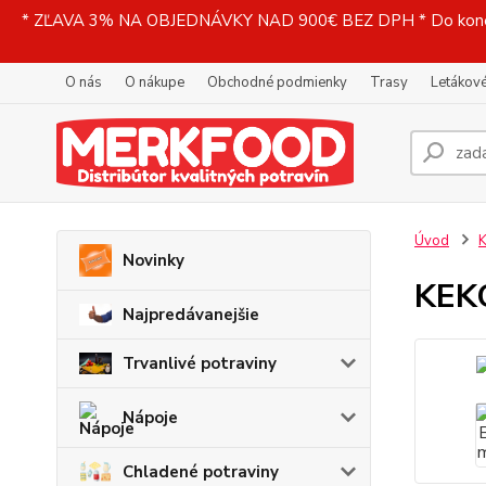
* ZĽAVA 3% NA OBJEDNÁVKY NAD 900€ BEZ DPH * Do konečne
O nás
O nákupe
Obchodné podmienky
Trasy
Letákové
Úvod
K
Novinky
KEKO
Najpredávanejšie
Trvanlivé potraviny
Nápoje
Chladené potraviny