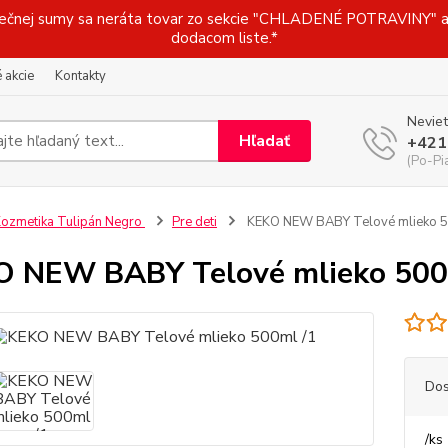
j sumy sa neráta tovar zo sekcie "CHLADENÉ POTRAVINY" a t
dodacom liste.*
 akcie
Kontakty
Neviet
Hľadať
+421
(Po-Pi
ozmetika Tulipán Negro
Pre deti
KEKO NEW BABY Telové mlieko 5
 NEW BABY Telové mlieko 500
Dos
/
ks