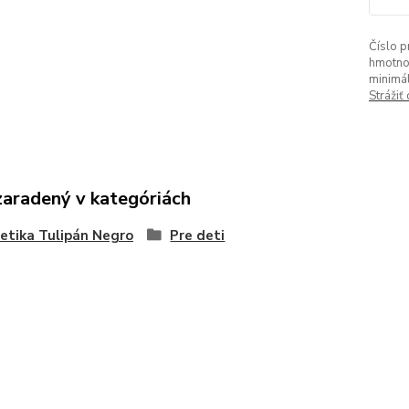
Číslo p
hmotno
minimá
Strážiť
zaradený v kategóriách
tika Tulipán Negro
Pre deti