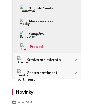
Toaletná voda
Masky na vlasy
Šampóny
Pre deti
Krmivo pre zvieratá
Gastro sortiment
Novinky
02.07.2023