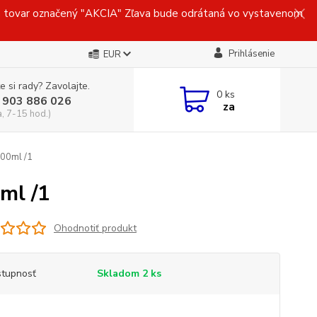
ovar označený "AKCIA" Zľava bude odrátaná vo vystavenom
Prihlásenie
EUR
e si rady? Zavolajte.
0
ks
 903 886 026
za
a, 7-15 hod.)
00ml /1
ml /1
Ohodnotiť produkt
tupnosť
Skladom 2 ks