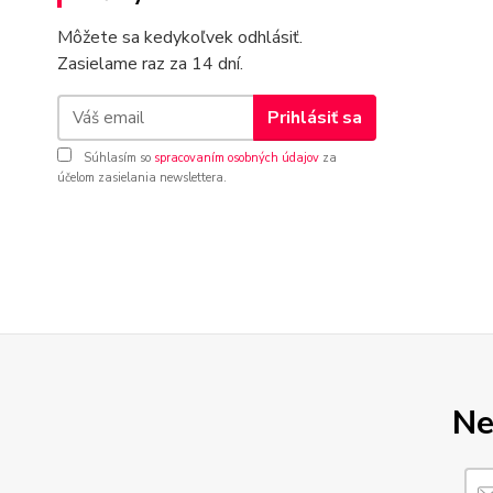
Môžete sa kedykoľvek odhlásiť.
Zasielame raz za 14 dní.
Prihlásiť sa
Súhlasím so
spracovaním osobných údajov
za
účelom zasielania newslettera.
Ne