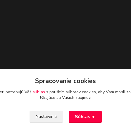
Spracovanie cookies
eri potrebujú Váš
súhlas
s použitím súborov cookies, aby Vám mohli zo
týkajúce sa Vašich záujmov.
Súhlasím
Nastavenia