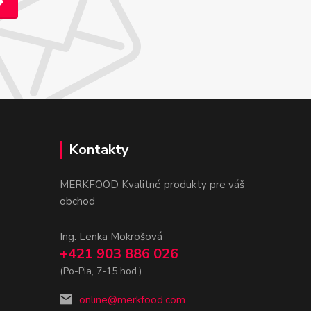
Kontakty
MERKFOOD Kvalitné produkty pre váš
obchod
Ing. Lenka Mokrošová
+421 903 886 026
(Po-Pia, 7-15 hod.)
online@merkfood.com