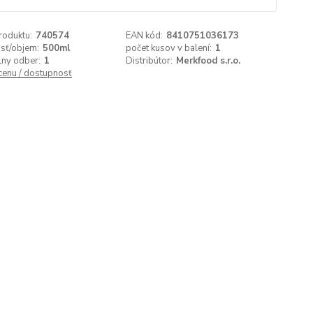
roduktu:
740574
EAN kód:
8410751036173
sť/objem:
500ml
počet kusov v balení:
1
lny odber:
1
Distribútor:
Merkfood s.r.o.
 cenu / dostupnosť