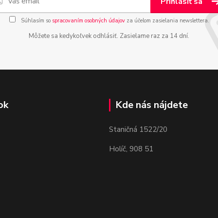
Prihlásiť sa
Súhlasím so
spracovaním osobných údajov
za účelom zasielania newslettera.
Môžete sa kedykoľvek odhlásiť. Zasielame raz za 14 dní.
ok
Kde nás nájdete
Staničná 1522/20
Holíč, 908 51