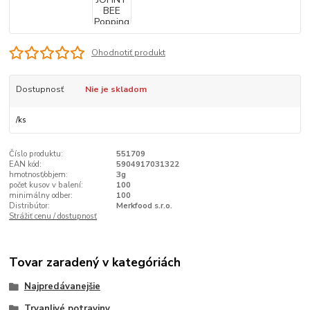
Ohodnotiť produkt
Dostupnosť
Nie je skladom
/
ks
Číslo produktu:
551709
EAN kód:
5904917031322
hmotnosť/objem:
3g
počet kusov v balení:
100
minimálny odber:
100
Distribútor:
Merkfood s.r.o.
Strážiť cenu / dostupnosť
Tovar zaradený v kategóriách
Najpredávanejšie
Trvanlivé potraviny