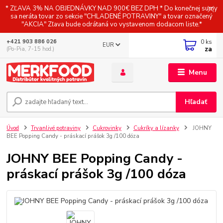
* ZĽAVA 3% NA OBJEDNÁVKY NAD 900€ BEZ DPH * Do konečnej sumy
sa neráta tovar zo sekcie "CHLADENÉ POTRAVINY" a tovar označený
"AKCIA" Zľava bude odrátaná vo vystavenom dodacom liste.*
0
ks
+421 903 886 026
EUR
za
(Po-Pia, 7-15 hod.)
Menu
Hľadať
Úvod
Trvanlivé potraviny
Cukrovinky
Cukríky a lízanky
JOHNY
BEE Popping Candy - práskací prášok 3g /100 dóza
JOHNY BEE Popping Candy -
práskací prášok 3g /100 dóza