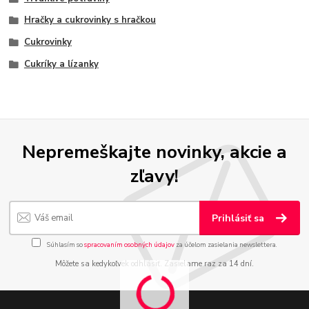
Hračky a cukrovinky s hračkou
Cukrovinky
Cukríky a lízanky
Nepremeškajte novinky, akcie a
zľavy!
Prihlásiť sa
Súhlasím so
spracovaním osobných údajov
za účelom zasielania newslettera.
Môžete sa kedykoľvek odhlásiť. Zasielame raz za 14 dní.